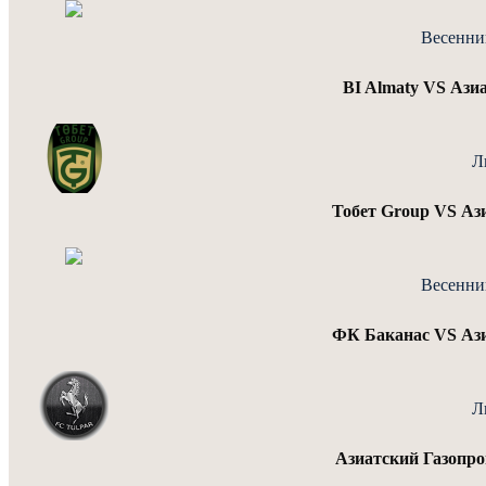
Весенни
BI Almaty VS Ази
Л
Тобет Group VS Аз
Весенни
ФК Баканас VS Ази
Л
Азиатский Газопро