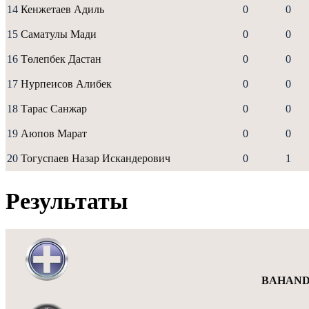
14
Кенжетаев Адиль
0
0
15
Саматулы Мади
0
0
16
Төлепбек Дастан
0
0
17
Нурпеисов Алибек
0
0
18
Тарас Санжар
0
0
19
Аюпов Марат
0
0
20
Тогуспаев Назар Искандерович
0
1
Результаты
BAHANDI