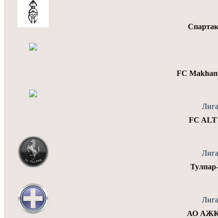
Спарта
FC Makham
Лига
FC ALT
Лига
Тулпар
Лига
АО АЖК