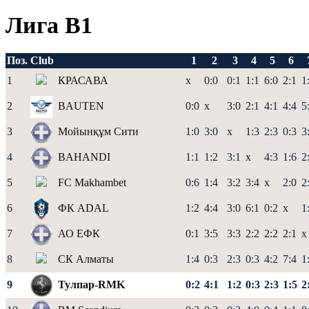
Лига В1
Поз.
Club
1
2
3
4
5
6
1
КРАСАВА
x
0:0
0:1
1:1
6:0
2:1
1
2
BAUTEN
0:0
x
3:0
2:1
4:1
4:4
5
3
Мойынқұм Сити
1:0
3:0
x
1:3
2:3
0:3
3
4
BAHANDI
1:1
1:2
3:1
x
4:3
1:6
2
5
FC Makhambet
0:6
1:4
3:2
3:4
x
2:0
2
6
ФК ADAL
1:2
4:4
3:0
6:1
0:2
x
1
7
АО ЕФК
0:1
3:5
3:3
2:2
2:2
2:1
x
8
СК Алматы
1:4
0:3
2:3
0:3
4:2
7:4
1
9
Тулпар-RMK
0:2
4:1
1:2
0:3
2:3
1:5
2