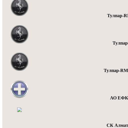
Тулпар-
Тулпа
Тулпар-R
АО ЕФК
СК Алмат