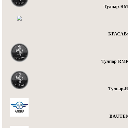
Тулпар-RM
КРАСАВА
Тулпар-RMK
Тулпар-
BAUTEN