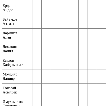
Ерденов
Айдос
Байтуков
Азамат
Даришев
Алан
Ломакин
Данил
Есалов
Кабдыманат
Молдияр
Данияр
Төлебай
Асылбек
Имухаметов
Салимжан