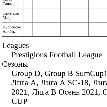
Санжар
Саматулы
Мади
Нурпеисов
Алибек
Leagues
Prestigious Football League
Сезоны
Group D, Group B SumCup1
Лига А, Лига А SC-18, Лиг
2021, Лига В Осень 2021,
CUP