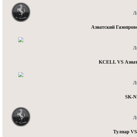
Л
Азиатский Газопро
Л
KCELL VS Азиатс
Л
SK-N
Л
Тулпар V