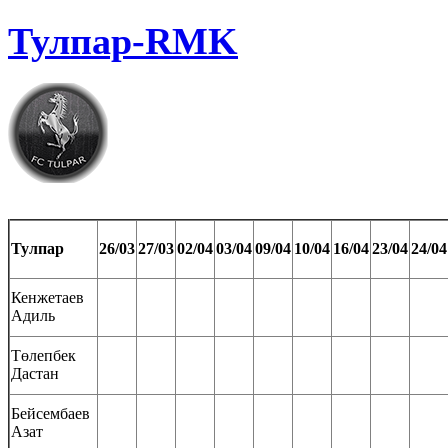
Тулпар-RMK
Тулпар
26/03
27/03
02/04
03/04
09/04
10/04
16/04
23/04
24/04
Кенжетаев
Адиль
Төлепбек
Дастан
Бейсембаев
Азат