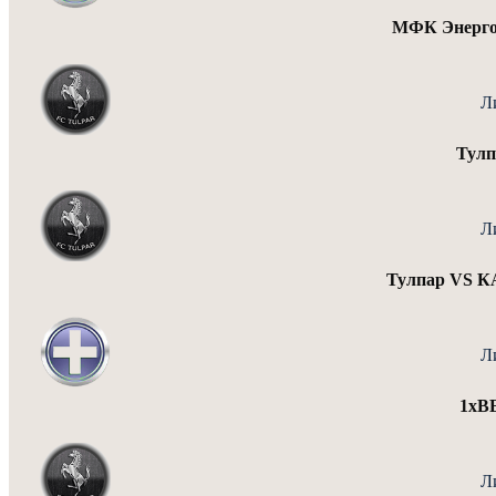
МФК Энерго
Л
Тулп
Л
Тулпар VS
Л
1xB
Л