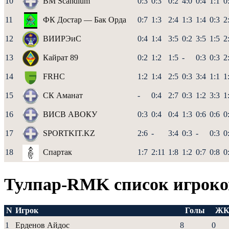
10
BM Scandium
0:3
0:3
0:2
4:0
0:4
1:1
0
11
ФК Достар — Бак Орда
0:7
1:3
2:4
1:3
1:4
0:3
2
12
ВИИРЭиС
0:4
1:4
3:5
0:2
3:5
1:5
2
13
Кайрат 89
0:2
1:2
1:5
-
0:3
0:3
2
14
FRHC
1:2
1:4
2:5
0:3
3:4
1:1
1
15
СК Аманат
-
0:4
2:7
0:3
1:2
3:3
1
16
ВИСВ АВОКУ
0:3
0:4
0:4
1:3
0:6
0:6
0
17
SPORTKIT.KZ
2:6
-
3:4
0:3
-
0:3
0
18
Спартак
1:7
2:11
1:8
1:2
0:7
0:8
0
Тулпар-RMK список игроко
N
Игрок
Голы
Ж
1
Ерденов Айдос
8
0