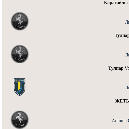
Карагайлы
Л
Тулпа
Л
Тулпар V
Л
ЖЕТЫ
Autumn 