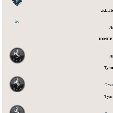
ЖЕТЫ
Л
IDMEBE
Л
Тулп
Grou
Тулп