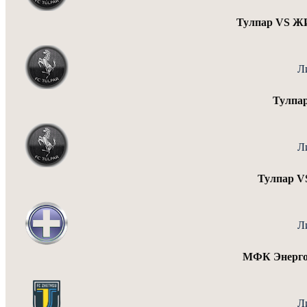
Тулпар VS
Л
Тулпа
Л
Тулпар V
Л
МФК Энерго
Л