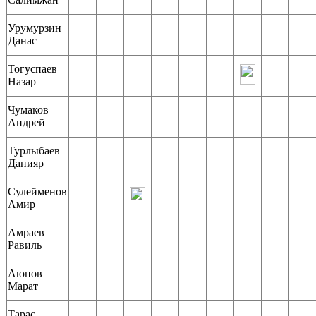
Урумурзин
Данас
Тогуспаев
Назар
Чумаков
Андрей
Турлыбаев
Данияр
Сулейменов
Амир
Амраев
Равиль
Аюпов
Марат
Тарас