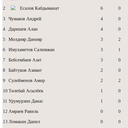
2
Есалов Кабдыманат
6
0
3
Чумаков Андрей
4
0
4
Даришев Алан
4
0
5
Молдияр Данияр
3
2
6
Имухаметов Салимжан
3
1
7
Бейсембаев Азат
3
0
8
Байтуков Азамат
2
0
9
Сулейменов Aмир
2
2
10
Төлебай Асылбек
1
0
11
Урумурзин Данас
1
0
12
Амраев Равиль
0
0
13
Ломакин Данил
0
0