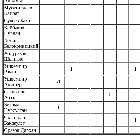
Алпамыс
Мусатилдаев
Кайрат
Сулеев Баха
1
Кайбаков
Нурлан
Денис
Белокриницкий
Абдуразок
Шынгыс
Ушкемпир
1
1
Рауан
Ушкемпир
-1
Алишер
Саткынов
1
1
Абзал
Битама
1
Нурсултан
Оксикбай
1
Бакдаулет
Оразов Дархан