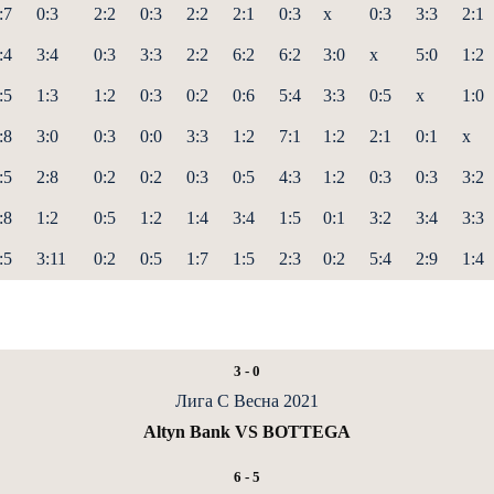
:7
0:3
2:2
0:3
2:2
2:1
0:3
x
0:3
3:3
2:1
:4
3:4
0:3
3:3
2:2
6:2
6:2
3:0
x
5:0
1:2
:5
1:3
1:2
0:3
0:2
0:6
5:4
3:3
0:5
x
1:0
:8
3:0
0:3
0:0
3:3
1:2
7:1
1:2
2:1
0:1
x
:5
2:8
0:2
0:2
0:3
0:5
4:3
1:2
0:3
0:3
3:2
:8
1:2
0:5
1:2
1:4
3:4
1:5
0:1
3:2
3:4
3:3
:5
3:11
0:2
0:5
1:7
1:5
2:3
0:2
5:4
2:9
1:4
3
-
0
Лига С Весна 2021
Altyn Bank VS BOTTEGA
6
-
5