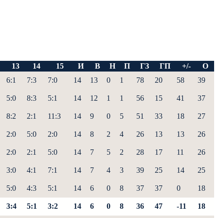
13
14
15
И
В
Н
П
ГЗ
ГП
+/-
О
6:1
7:3
7:0
14
13
0
1
78
20
58
39
5:0
8:3
5:1
14
12
1
1
56
15
41
37
8:2
2:1
11:3
14
9
0
5
51
33
18
27
2:0
5:0
2:0
14
8
2
4
26
13
13
26
2:0
2:1
5:0
14
7
5
2
28
17
11
26
3:0
4:1
7:1
14
7
4
3
39
25
14
25
5:0
4:3
5:1
14
6
0
8
37
37
0
18
3:4
5:1
3:2
14
6
0
8
36
47
-11
18