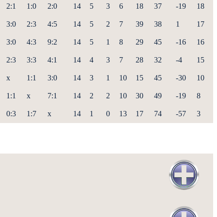
2:1
1:0
2:0
14
5
3
6
18
37
-19
18
3:0
2:3
4:5
14
5
2
7
39
38
1
17
3:0
4:3
9:2
14
5
1
8
29
45
-16
16
2:3
3:3
4:1
14
4
3
7
28
32
-4
15
x
1:1
3:0
14
3
1
10
15
45
-30
10
1:1
x
7:1
14
2
2
10
30
49
-19
8
0:3
1:7
x
14
1
0
13
17
74
-57
3