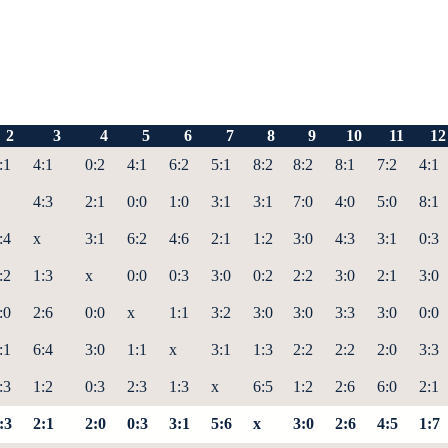
2
3
4
5
6
7
8
9
10
11
12
:1
4:1
0:2
4:1
6:2
5:1
8:2
8:2
8:1
7:2
4:1
4:3
2:1
0:0
1:0
3:1
3:1
7:0
4:0
5:0
8:1
:4
x
3:1
6:2
4:6
2:1
1:2
3:0
4:3
3:1
0:3
:2
1:3
x
0:0
0:3
3:0
0:2
2:2
3:0
2:1
3:0
:0
2:6
0:0
x
1:1
3:2
3:0
3:0
3:3
3:0
0:0
:1
6:4
3:0
1:1
x
3:1
1:3
2:2
2:2
2:0
3:3
:3
1:2
0:3
2:3
1:3
x
6:5
1:2
2:6
6:0
2:1
:3
2:1
2:0
0:3
3:1
5:6
x
3:0
2:6
4:5
1:7