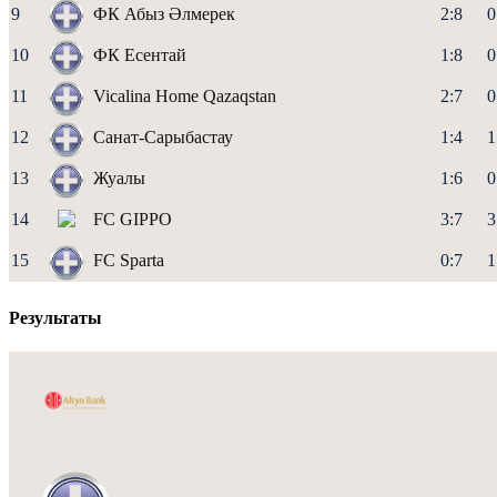
9
ФК Абыз Әлмерек
2:8
0
10
ФК Есентай
1:8
0
11
Vicalina Home Qazaqstan
2:7
0
12
Санат-Сарыбастау
1:4
1
13
Жуалы
1:6
0
14
FC GIPPO
3:7
3
15
FC Sparta
0:7
1
Результаты