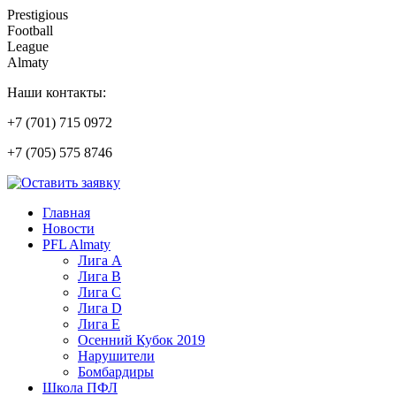
Prestigious
Football
League
Almaty
Наши контакты:
+7 (701) 715 0972
+7 (705) 575 8746
Главная
Новости
PFL Almaty
Лига A
Лига В
Лига С
Лига D
Лига Е
Осенний Кубок 2019
Нарушители
Бомбардиры
Школа ПФЛ