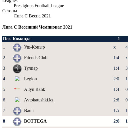
Leagues
Prestigious Football League
Сезоны
Лига С Весна 2021
Лига C Весенний Чемпионат 2021
Поз.
Команда
1
1
Уш-Коныр
x
4
2
Friends Club
1:4
x
3
Тулпар
1:4
3
4
Legion
2:0
1
5
Altyn Bank
1:4
0
6
Avtokatushki.kz
2:6
0
7
Bauir
1:5
1
8
BOTTEGA
2:8
1