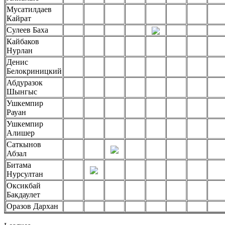
Мусатилдаев
Кайрат
Сулеев Баха
Кайбаков
Нурлан
Денис
Белокриницкий
Абдуразок
Шынгыс
Ушкемпир
Рауан
Ушкемпир
Алишер
Саткынов
Абзал
Битама
Нурсултан
Оксикбай
Бакдаулет
Оразов Дархан