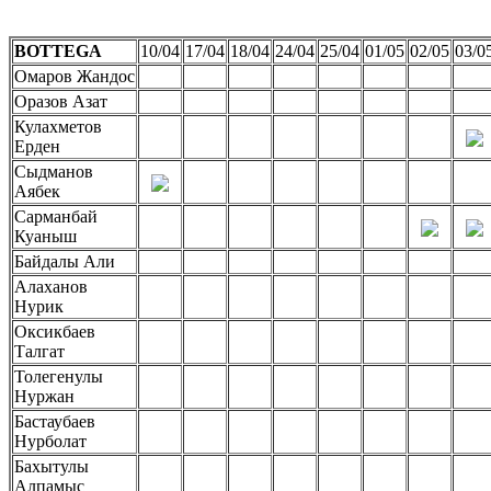
BOTTEGA
10/04
17/04
18/04
24/04
25/04
01/05
02/05
03/0
Омаров Жандос
Оразов Азат
Кулахметов
Ерден
Сыдманов
Аябек
Сарманбай
Куаныш
Байдалы Али
Алаханов
Нурик
Оксикбаев
Талгат
Толегенулы
Нуржан
Бастаубаев
Нурболат
Бахытулы
Алпамыс