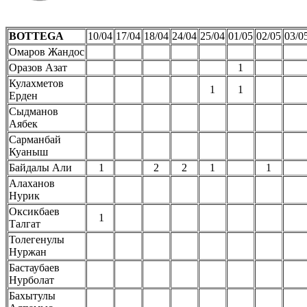
BOTTEGA
10/04
17/04
18/04
24/04
25/04
01/05
02/05
03/0
Омаров Жандос
Оразов Азат
1
Кулахметов
1
1
Ерден
Сыдманов
Аябек
Сарманбай
Куаныш
Байдалы Али
1
2
2
1
1
Алаханов
Нурик
Оксикбаев
1
Талгат
Толегенулы
Нуржан
Бастаубаев
Нурболат
Бахытулы