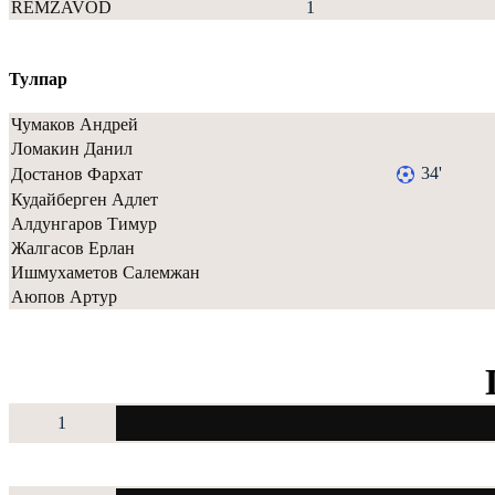
REMZAVOD
1
Тулпар
Чумаков Андрей
Ломакин Данил
34'
Достанов Фархат
Кудайберген Адлет
Алдунгаров Тимур
Жалгасов Ерлан
Ишмухаметов Салемжан
Аюпов Артур
1