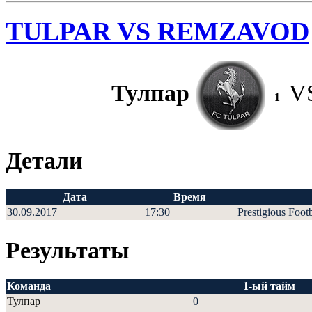
TULPAR VS REMZAVOD
Тулпар
V
1
Детали
Дата
Время
30.09.2017
17:30
Prestigious Foot
Результаты
Команда
1-ый тайм
Тулпар
0