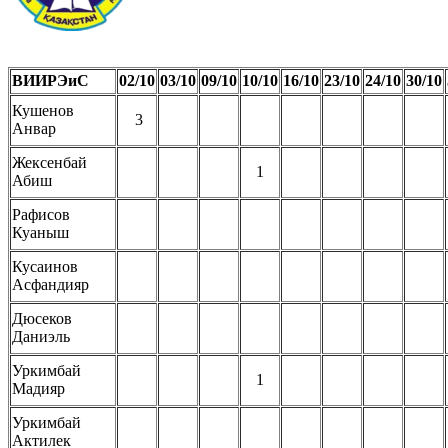
ВИИРЭиС
02/10
03/10
09/10
10/10
16/10
23/10
24/10
30/10
Кушенов
3
Анвар
Жексенбай
1
Абиш
Рафисов
Куаныш
Кусаинов
Асфандияр
Дюсеков
Даниэль
Уркимбай
1
Мадияр
Уркимбай
Актилек