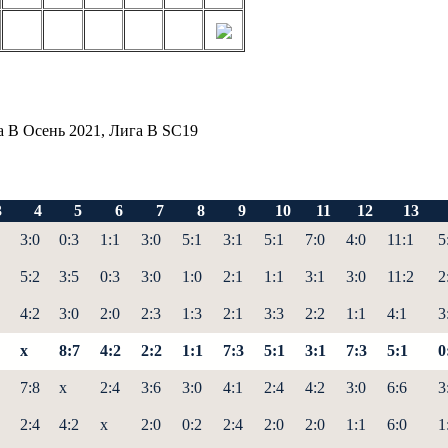
а В Осень 2021, Лига В SC19
3
4
5
6
7
8
9
10
11
12
13
3:0
0:3
1:1
3:0
5:1
3:1
5:1
7:0
4:0
11:1
5
5:2
3:5
0:3
3:0
1:0
2:1
1:1
3:1
3:0
11:2
2
4:2
3:0
2:0
2:3
1:3
2:1
3:3
2:2
1:1
4:1
3
x
8:7
4:2
2:2
1:1
7:3
5:1
3:1
7:3
5:1
0
7:8
x
2:4
3:6
3:0
4:1
2:4
4:2
3:0
6:6
3
2:4
4:2
x
2:0
0:2
2:4
2:0
2:0
1:1
6:0
1