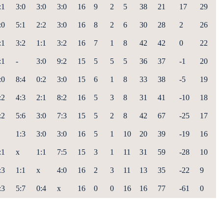
:1
3:0
3:0
3:0
16
9
2
5
38
21
17
29
:0
5:1
2:2
3:0
16
8
2
6
30
28
2
26
:1
3:2
1:1
3:2
16
7
1
8
42
42
0
22
:1
-
3:0
9:2
15
5
5
5
36
37
-1
20
:0
8:4
0:2
3:0
15
6
1
8
33
38
-5
19
:2
4:3
2:1
8:2
16
5
3
8
31
41
-10
18
:2
5:6
3:0
7:3
15
5
2
8
42
67
-25
17
1:3
3:0
3:0
16
5
1
10
20
39
-19
16
:1
x
1:1
7:5
15
3
1
11
31
59
-28
10
:3
1:1
x
4:0
16
2
3
11
13
35
-22
9
:3
5:7
0:4
x
16
0
0
16
16
77
-61
0