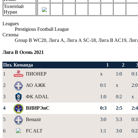
Толепбай
Нуран
Leagues
Prestigious Football League
Сезоны
Group B WC20, Лига А, Лига А SC-18, Лига B AC19, Лиг
Лига B Осень 2021
Поз.
Команда
1
2
1
ПИОНЕР
x
1:0
0:1
2
АО АЖК
0:1
x
2:0
3
ФК ADAL
1:0
0:2
x
4
ВИИРЭиС
0:3
2:5
2:4
5
Benazir
3:0
5:3
0:3
6
FC ALT
1:1
3:0
0:2