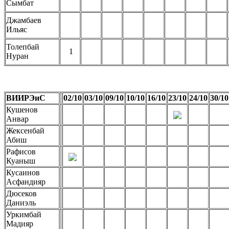
Сымбат
Джамбаев
Ильяс
Толепбай
1
Нуран
ВИИРЭиС
02/10
03/10
09/10
10/10
16/10
23/10
24/10
30/10
Кушенов
Анвар
Жексенбай
Абиш
Рафисов
Куаныш
Кусаинов
Асфандияр
Дюсеков
Даниэль
Уркимбай
Мадияр