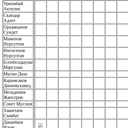
Уркимбай
Актилек
Скандар
Адлет
Оразакынов
Сундет
Маженов
Нурсултан
Инсигенов
Нурсултан
Есенболдыулы
Маргулан
Мусин Диас
Каримсаков
Диннмухамед
Мельдешев
Жансерик
Совет Муслим
Амантаев
Сымбат
Джамбаев
Ильяс