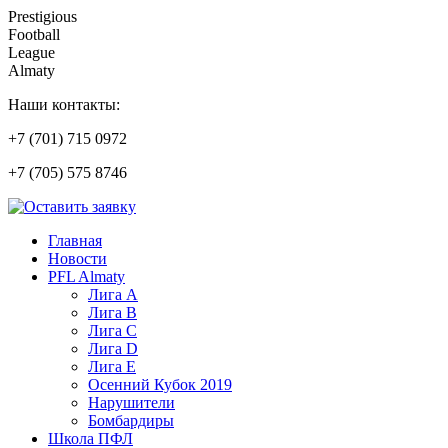
Prestigious
Football
League
Almaty
Наши контакты:
+7 (701) 715 0972
+7 (705) 575 8746
Главная
Новости
PFL Almaty
Лига A
Лига В
Лига С
Лига D
Лига Е
Осенний Кубок 2019
Нарушители
Бомбардиры
Школа ПФЛ