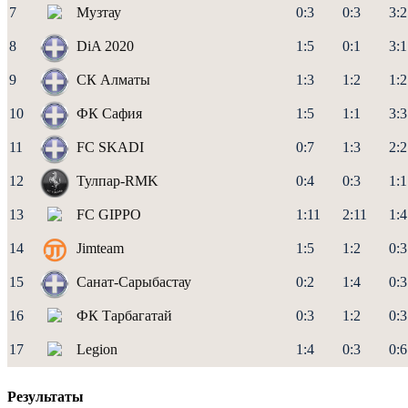
7
Музтау
0:3
0:3
3:2
8
DiA 2020
1:5
0:1
3:1
9
СК Алматы
1:3
1:2
1:2
10
ФК Сафия
1:5
1:1
3:3
11
FC SKADI
0:7
1:3
2:2
12
Тулпар-RMK
0:4
0:3
1:1
13
FC GIPPO
1:11
2:11
1:4
14
Jimteam
1:5
1:2
0:3
15
Санат-Сарыбастау
0:2
1:4
0:3
16
ФК Тарбагатай
0:3
1:2
0:3
17
Legion
1:4
0:3
0:6
Результаты