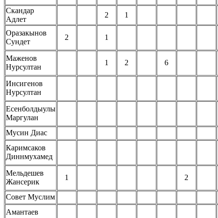
Скандар
2
1
Адлет
Оразакынов
2
1
Сундет
Маженов
1
2
6
Нурсултан
Инсигенов
Нурсултан
Есенболдыулы
Маргулан
Мусин Диас
Каримсаков
Диннмухамед
Мельдешев
1
2
Жансерик
Совет Муслим
Амантаев