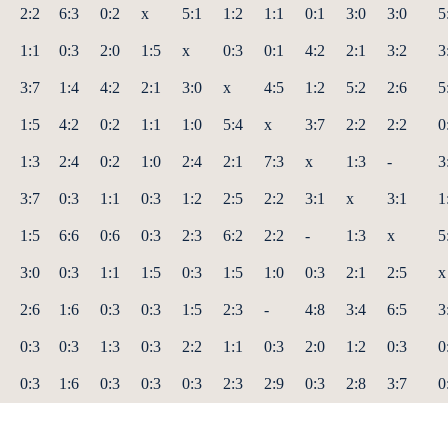
2:2
6:3
0:2
x
5:1
1:2
1:1
0:1
3:0
3:0
5
1:1
0:3
2:0
1:5
x
0:3
0:1
4:2
2:1
3:2
3
3:7
1:4
4:2
2:1
3:0
x
4:5
1:2
5:2
2:6
5
1:5
4:2
0:2
1:1
1:0
5:4
x
3:7
2:2
2:2
0
1:3
2:4
0:2
1:0
2:4
2:1
7:3
x
1:3
-
3
3:7
0:3
1:1
0:3
1:2
2:5
2:2
3:1
x
3:1
1
1:5
6:6
0:6
0:3
2:3
6:2
2:2
-
1:3
x
5
3:0
0:3
1:1
1:5
0:3
1:5
1:0
0:3
2:1
2:5
x
2:6
1:6
0:3
0:3
1:5
2:3
-
4:8
3:4
6:5
3
0:3
0:3
1:3
0:3
2:2
1:1
0:3
2:0
1:2
0:3
0
0:3
1:6
0:3
0:3
0:3
2:3
2:9
0:3
2:8
3:7
0