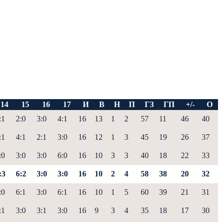
14
15
16
17
И
В
Н
П
ГЗ
ГП
+/-
О
:1
2:0
3:0
4:1
16
13
1
2
57
11
46
40
:1
4:1
2:1
3:0
16
12
1
3
45
19
26
37
:0
3:0
3:0
6:0
16
10
3
3
40
18
22
33
:3
6:2
3:0
3:0
16
10
2
4
58
38
20
32
:0
6:1
3:0
6:1
16
10
1
5
60
39
21
31
:1
3:0
3:1
3:0
16
9
3
4
35
18
17
30