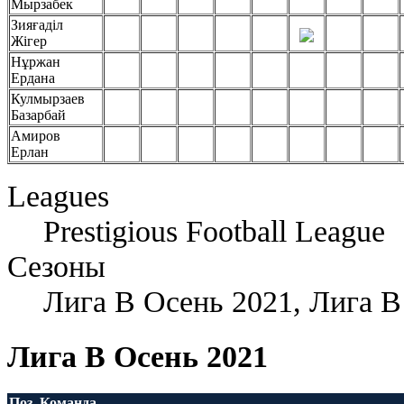
Мырзабек
Зияғаділ
Жігер
Нұржан
Ердана
Кулмырзаев
Базарбай
Амиров
Ерлан
Leagues
Prestigious Football League
Сезоны
Лига В Осень 2021, Лига В
Лига B Осень 2021
Поз.
Команда