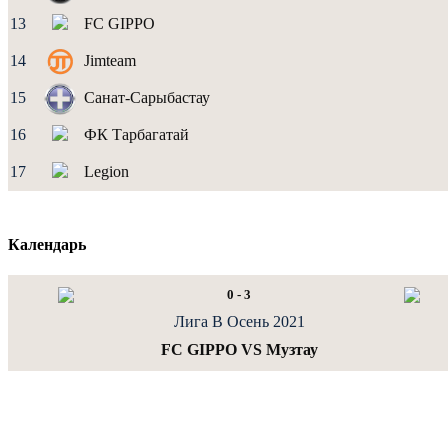
13
FC GIPPO
14
Jimteam
15
Санат-Сарыбастау
16
ФК Тарбагатай
17
Legion
Календарь
0
-
3
Лига В Осень 2021
FC GIPPO VS Музтау