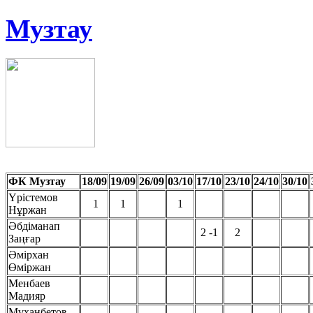
Музтау
ФК Музтау
18/09
19/09
26/09
03/10
17/10
23/10
24/10
30/10
Үрістемов
1
1
1
Нұржан
Әбдіманап
2 -1
2
Заңғар
Әмірхан
Өміржан
Менбаев
Мадияр
Мұханбетов