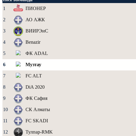
1
ПИОНЕР
2
АО АЖК
3
ВИИРЭиС
4
Benazir
5
ФК ADAL
6
Музтау
7
FC ALT
8
DiA 2020
9
ФК Сафия
10
СК Алматы
11
FC SKADI
12
Тулпар-RMK