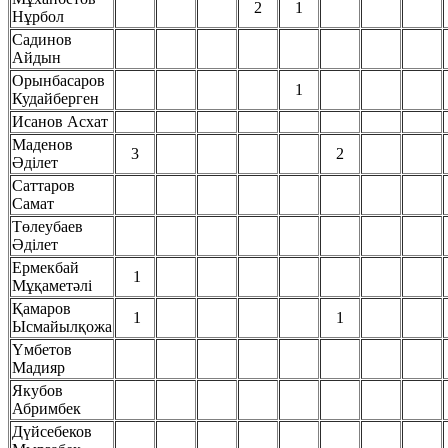
2
1
Нұрбол
Садинов
Айдын
Орынбасаров
1
Кудайберген
Исанов Асхат
Маденов
3
2
Әділет
Саттаров
Самат
Төлеубаев
Әділет
Ермекбай
1
Мұқаметәлі
Қамаров
1
1
Ысмайылқожа
Үмбетов
Мадияр
Якубов
Абримбек
Дүйсебеков