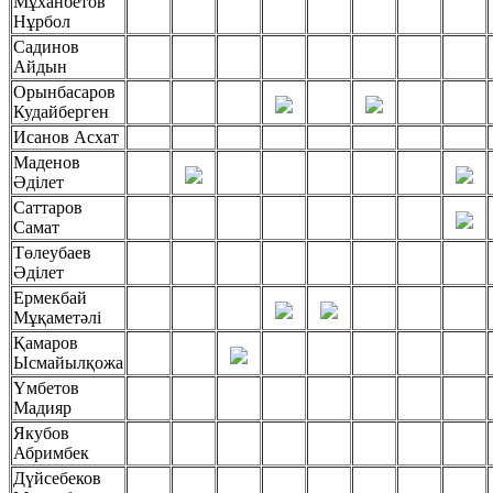
Мұханбетов
Нұрбол
Садинов
Айдын
Орынбасаров
Кудайберген
Исанов Асхат
Маденов
Әділет
Саттаров
Самат
Төлеубаев
Әділет
Ермекбай
Мұқаметәлі
Қамаров
Ысмайылқожа
Үмбетов
Мадияр
Якубов
Абримбек
Дүйсебеков