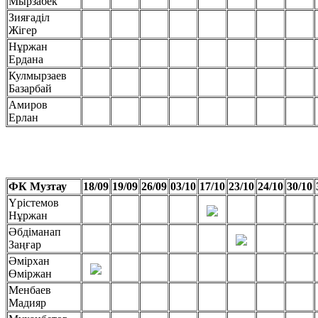
Мырзабек
Зияғаділ
Жігер
Нұржан
Ердана
Кулмырзаев
Базарбай
Амиров
Ерлан
ФК Музтау
18/09
19/09
26/09
03/10
17/10
23/10
24/10
30/10
Үрістемов
Нұржан
Әбдіманап
Заңғар
Әмірхан
Өміржан
Менбаев
Мадияр