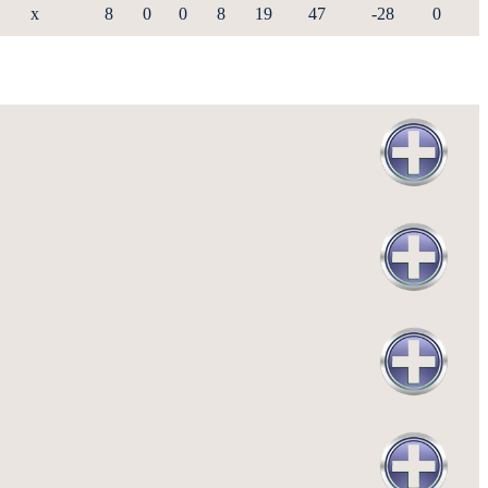
x
8
0
0
8
19
47
-28
0