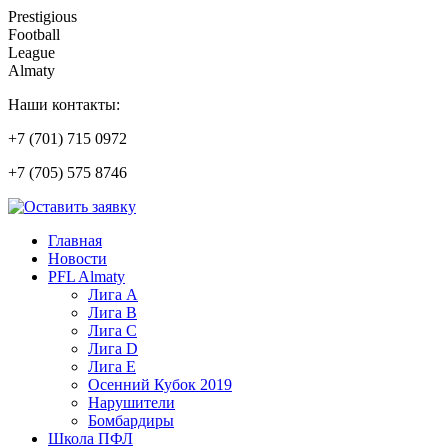
Prestigious
Football
League
Almaty
Наши контакты:
+7 (701) 715 0972
+7 (705) 575 8746
Главная
Новости
PFL Almaty
Лига A
Лига В
Лига С
Лига D
Лига Е
Осенний Кубок 2019
Нарушители
Бомбардиры
Школа ПФЛ