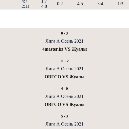
4:7
1:7
0:2
4:5
3:4
1:3
2:11
4:8
0
-
3
Лига А Осень 2021
4master.kz VS Жуалы
11
-
2
Лига А Осень 2021
ОВГСО VS Жуалы
4
-
0
Лига А Осень 2021
ОВГСО VS Жуалы
5
-
3
Лига А Осень 2021