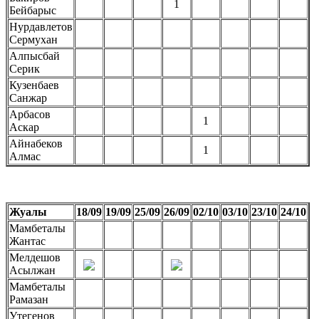
1
Бейбарыс
Нурдавлетов
Сермухан
Алпысбай
Серик
Кузенбаев
Санжар
Арбасов
1
Аскар
Айнабеков
1
Алмас
Жуалы
18/09
19/09
25/09
26/09
02/10
03/10
23/10
24/10
Мамбеталы
Жантас
Мелдешов
Асылжан
Мамбеталы
Рамазан
Утегенов