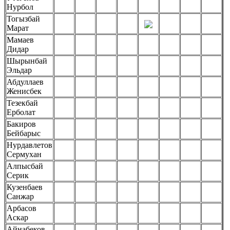
Нурбол
Тогызбай
Марат
Мамаев
Дидар
Шырынбай
Эльдар
Абдуллаев
Женисбек
Тезекбай
Ерболат
Бакиров
Бейбарыс
Нурдавлетов
Сермухан
Алпысбай
Серик
Кузенбаев
Санжар
Арбасов
Аскар
Айнабеков