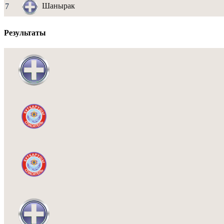
Шанырак
7
Результаты