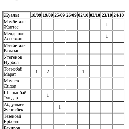
Жуалы
18/09
19/09
25/09
26/09
02/10
03/10
23/10
24/10
Мамбеталы
1
Жантас
Мелдешов
1
Асылжан
Мамбеталы
Рамазан
Утегенов
Нурбол
Тогызбай
1
2
1
Марат
Мамаев
Дидар
Шырынбай
1
Эльдар
Абдуллаев
1
Женисбек
Тезекбай
Ерболат
Бакиров