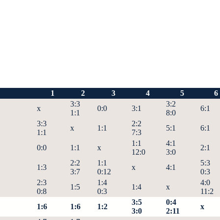
1
2
3
4
5
6
3:3
3:2
x
0:0
3:1
6:1
1:1
8:0
3:3
2:2
x
1:1
5:1
6:1
1:1
7:3
1:1
4:1
0:0
1:1
x
2:1
12:0
3:0
2:2
1:1
5:3
1:3
x
4:1
3:7
0:12
0:3
2:3
1:4
4:0
1:5
1:4
x
0:8
0:3
11:2
3:5
0:4
1:6
1:6
1:2
x
3:0
2:11