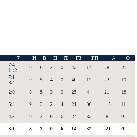
7
И
В
Н
П
ГЗ
ГП
+/-
О
7:4
9
6
3
0
42
14
28
21
11:2
7:1
9
5
4
0
40
17
23
19
8:4
2:0
8
5
3
0
25
4
21
18
5:4
9
3
2
4
21
36
-15
11
4:3
9
3
0
6
24
32
-8
9
3:1
8
2
0
6
14
35
-21
6