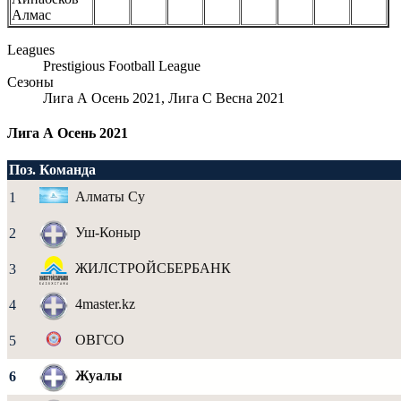
Алмас
Leagues
Prestigious Football League
Сезоны
Лига А Осень 2021, Лига С Весна 2021
Лига А Осень 2021
Поз.
Команда
Алматы Су
1
Уш-Коныр
2
ЖИЛСТРОЙСБЕРБАНК
3
4master.kz
4
ОВГСО
5
Жуалы
6