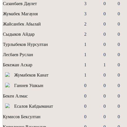
Сазанбаев Даулет
3
0
0
Жумабек Магауия
3
0
0
Жайсанбек Абылай
2
0
0
Сыдыков Айдар
2
0
0
Турлыбеков Нурсултан
1
0
0
Лесбаев Руслан
1
0
0
Бекежан Аскар
1
1
0
Жумабеков Канат
1
0
0
Ганиев Ушкын
0
0
0
Бекен Алмас
0
0
0
Есалов Кабдыманат
0
0
0
Кумисов Бексултан
0
0
0
Кириленко Владислав
0
0
0