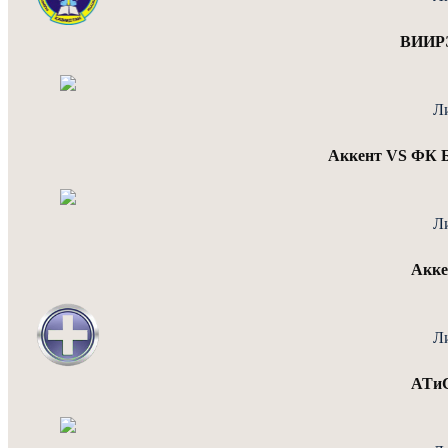
ВИИРЭ
Л
Аккент VS ФК 
Л
Акке
Л
АТиС