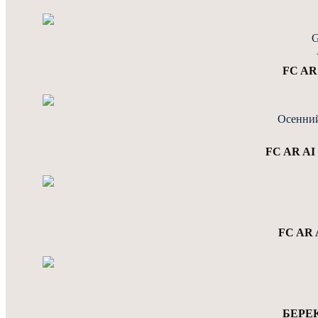
G
FC AR
Осенний
FC AR AI
FC AR 
БЕРЕК