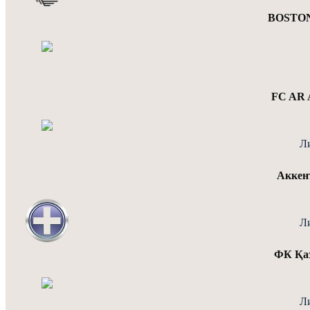
BOSTON
FC AR 
Л
Аккен
Л
ФК Қа
Л