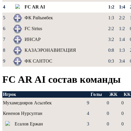
4
FC AR AI
1:2
1:4
5
ФК Райымбек
1:3
2:2
6
FC Sirius
2:2
1:2
7
ИНСАР
3:2
1:4
8
КАЗАЭРОНАВИГАЦИЯ
0:8
1:3
9
ФК САНТОС
0:3
3:4
FC AR AI состав команды
Игрок
Голы
ЖК
КК
Мухамедияров Асылбек
9
0
0
Кененов Нурсултан
4
0
0
Есалов Ержан
3
0
0