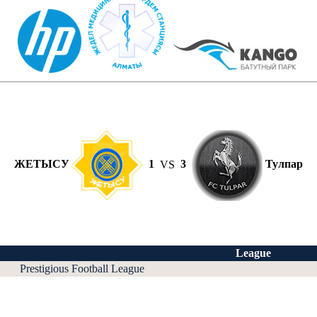
ЖЕТЫСУ
1
VS
3
Тулпар
League
Prestigious Football League