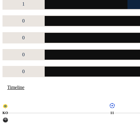
1
0
0
0
0
Timeline
KO
11