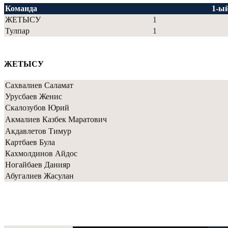
Команда
1-ы
ЖЕТЫСУ
1
Тулпар
1
ЖЕТЫСУ
Сахвалиев Саламат
Урусбаев Женис
Скалозубов Юрий
Акмалиев Казбек Маратович
Акдавлетов Тимур
Картбаев Була
Кахмолдинов Айдос
Ногайбаев Данияр
Абугалиев Жасулан