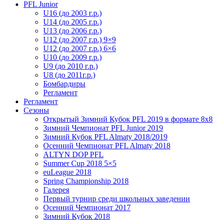
PFL Junior
U16 (до 2003 г.р.)
U14 (до 2005 г.р.)
U13 (до 2006 г.р.)
U12 (до 2007 г.р.) 9×9
U12 (до 2007 г.р.) 6×6
U10 (до 2009 г.р.)
U9 (до 2010 г.р.)
U8 (до 2011г.р.)
Бомбардиры
Регламент
Регламент
Сезоны
Открытый Зимний Кубок PFL 2019 в формате 8х8
Зимний Чемпионат PFL Junior 2019
Зимний Кубок PFL Almaty 2018/2019
Осенний Чемпионат PFL Almaty 2018
ALTYN DOP PFL
Summer Cup 2018 5×5
euLeague 2018
Spring Championship 2018
Галерея
Первый турнир среди школьных заведении
Осенний Чемпионат 2017
Зимний Кубок 2018