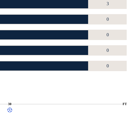
3
0
0
0
0
30
FT