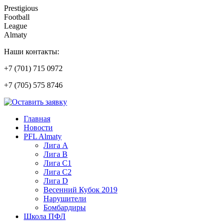
Prestigious
Football
League
Almaty
Наши контакты:
+7 (701) 715 0972
+7 (705) 575 8746
Главная
Новости
PFL Almaty
Лига A
Лига В
Лига С1
Лига С2
Лига D
Весенний Кубок 2019
Нарушители
Бомбардиры
Школа ПФЛ