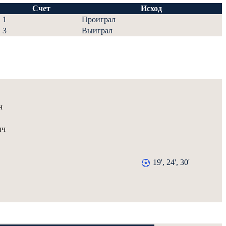
Счет
Исход
1
Проиграл
3
Выиграл
ч
ич
19', 24', 30'