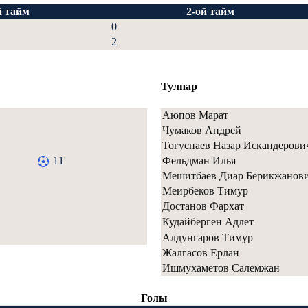
й тайм
2-ой тайм
0
2
Тулпар
Аюпов Марат
Чумаков Андрей
Тогуспаев Назар Искандерови
11'
Фельдман Илья
Мешитбаев Диар Берикжанов
Меирбеков Тимур
Достанов Фархат
Кудайберген Адлет
Алдунгаров Тимур
Жалгасов Ерлан
Ишмухаметов Салемжан
Голы