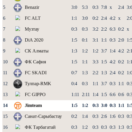
5
Benazir
3:0
5:3
0:3
7:8
x
2:4
3:
6
FC ALT
1:1
3:0
0:2
2:4
4:2
x
2:
7
Музтау
0:3
0:3
3:2
2:2
6:3
0:2
x
8
DiA 2020
1:5
0:1
3:1
1:1
0:3
2:0
1:
9
СК Алматы
1:3
1:2
1:2
3:7
1:4
4:2
2:
10
ФК Сафия
1:5
1:1
3:3
1:5
4:2
0:2
1:
11
FC SKADI
0:7
1:3
2:2
1:3
2:4
0:2
1:
12
Тулпар-RMK
0:4
0:3
1:1
3:7
0:3
1:1
0:
13
FC GIPPO
1:11
2:11
1:4
1:5
6:6
0:6
0:
14
Jimteam
1:5
1:2
0:3
3:0
0:3
1:1
1:
15
Санат-Сарыбастау
0:2
1:4
0:3
2:6
1:6
0:3
0:
16
ФК Тарбагатай
0:3
1:2
0:3
0:3
0:3
1:3
0: