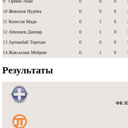
9
Орман Абай
0
0
0
10
Жокенов Нурбек
0
0
0
11
Копесов Мади
0
1
0
12
Абишаев Данияр
0
1
0
13
Артыкбай Торехан
0
0
0
14
Жаксылык Мейрам
0
1
0
Результаты
ФК Ш