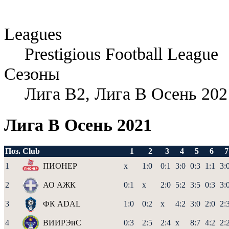
Leagues
Prestigious Football League
Сезоны
Лига B2, Лига В Осень 202
Лига B Осень 2021
Поз.
Club
1
2
3
4
5
6
7
1
ПИОНЕР
x
1:0
0:1
3:0
0:3
1:1
3:
2
АО АЖК
0:1
x
2:0
5:2
3:5
0:3
3:
3
ФК ADAL
1:0
0:2
x
4:2
3:0
2:0
2:
4
ВИИРЭиС
0:3
2:5
2:4
x
8:7
4:2
2: