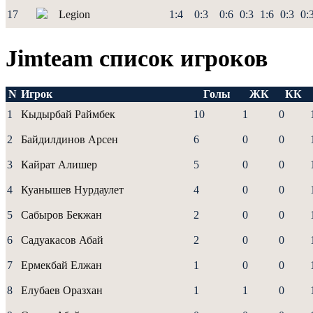
17
Legion
1:4
0:3
0:6
0:3
1:6
0:3
0:
Jimteam список игроков
N
Игрок
Голы
ЖК
КК
1
Кыдырбай Раймбек
10
1
0
2
Байдилдинов Арсен
6
0
0
3
Кайрат Алишер
5
0
0
4
Куанышев Нурдаулет
4
0
0
5
Сабыров Бекжан
2
0
0
6
Садуакасов Абай
2
0
0
7
Ермекбай Елжан
1
0
0
8
Елубаев Оразхан
1
1
0