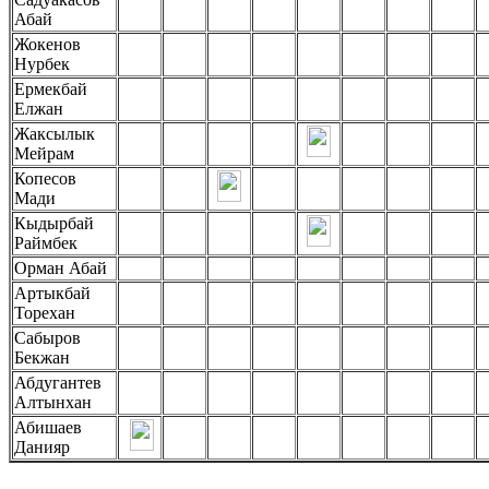
Абай
Жокенов
Нурбек
Ермекбай
Елжан
Жаксылык
Мейрам
Копесов
Мади
Кыдырбай
Раймбек
Орман Абай
Артыкбай
Торехан
Сабыров
Бекжан
Абдугантев
Алтынхан
Абишаев
Данияр