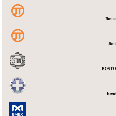
Jimte
Jim
BOSTON
Esen