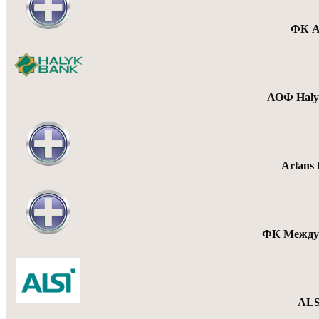
ФК А
АОФ Haly
Arlans
ФК Междур
ALS