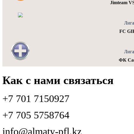
Jimteam V
Лига
FC GI
Лига
ФК Са
Как с нами связаться
+7 701 7150927
+7 705 5758764
info@almaty-pfl.kz