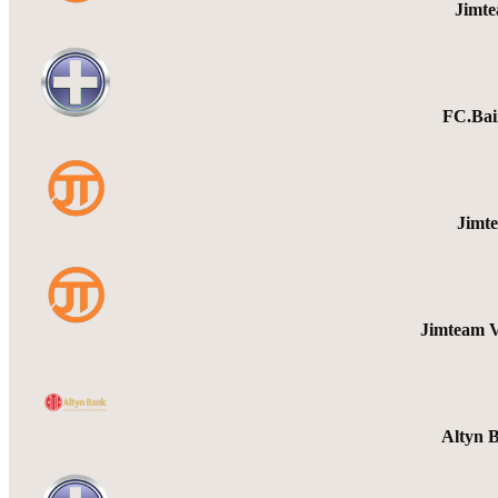
Jimt
FC.Bai
Jimt
Jimteam
Altyn 