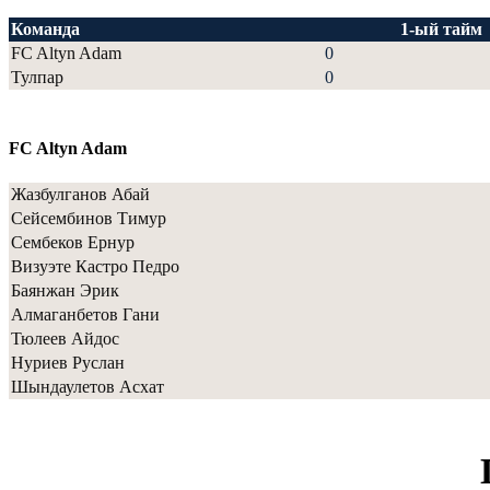
Команда
1-ый тайм
FC Altyn Adam
0
Тулпар
0
FC Altyn Adam
Жазбулганов Абай
Сейсембинов Тимур
Сембеков Ернур
Визуэте Кастро Педро
Баянжан Эрик
Алмаганбетов Гани
Тюлеев Айдос
Нуриев Руслан
Шындаулетов Асхат