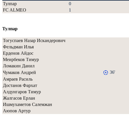
Тулпар
0
FC ALMEO
1
Тулпар
Тогуспаев Назар Искандерович
Фельдман Илья
Ерденов Айдос
Меирбеков Тимур
Ломакин Данил
36'
Чумаков Андрей
Амраев Расиль
Достанов Фархат
Алдунгаров Тимур
Жалгасов Ерлан
Ишмухаметов Салемжан
Аюпов Артур