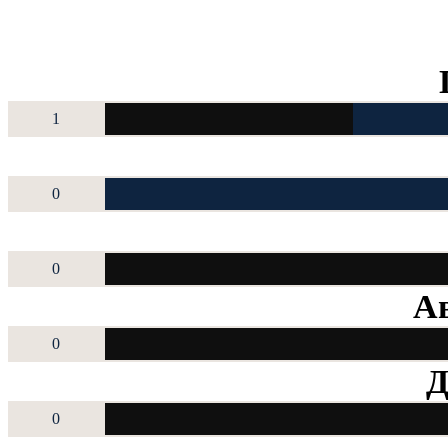
1
0
0
Ав
0
Д
0