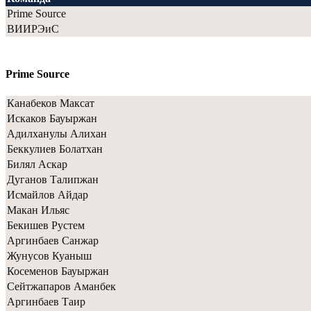
Prime Source
ВИИРЭиС
Prime Source
Канабеков Максат
Искаков Бауыржан
Адилханулы Алихан
Беккулиев Болатхан
Билял Аскар
Дуганов Талипжан
Исмайлов Айдар
Макан Ильяс
Бекишев Рустем
Аргинбаев Санжар
Жунусов Куаныш
Косеменов Бауыржан
Сейтжапаров Аманбек
Аргинбаев Таир