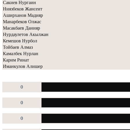
Сакиев Нургаин
Ниязбеков Жансеит
Аширханов Мадияр
Манарбеков Олжас
Масакбаев Данияр
Нурдаулетов Акылжан
Кемешов Нурбол
Тойбаев Алмаз
Камалбек Нурлан
Карим Ринат
Иманкулов Алишер
0
0
0