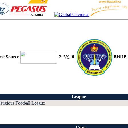
me Source
3
VS
0
ВИИР
League
estigious Football League
Счет