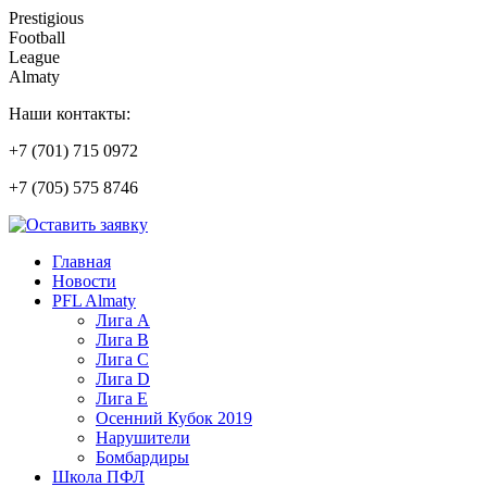
Prestigious
Football
League
Almaty
Наши контакты:
+7 (701) 715 0972
+7 (705) 575 8746
Главная
Новости
PFL Almaty
Лига A
Лига В
Лига С
Лига D
Лига Е
Осенний Кубок 2019
Нарушители
Бомбардиры
Школа ПФЛ