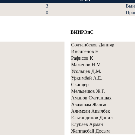
3
Выи
0
Про
ВИИРЭиС
Солтанбеков Данияр
Инсигенов Н
Рафисов К
Маженов Н.М.
Усольцев Д.М.
Уркимбай А.Е.
Скандер
Мельдешов Ж.Г.
Аманов Султаншах
Азимшам Жалгас
Алимхан Акылбек
Ельгандинов Данил
Елубаев Арман
Жаппасбай Досым