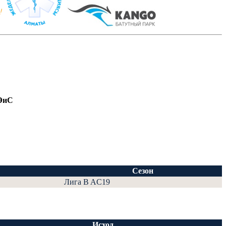
ЭиС
Сезон
Лига B AC19
Исход