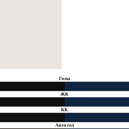
Голы
ЖК
КК
Авто гол