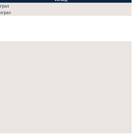
грал
играл