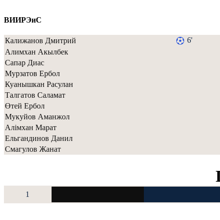
ВИИРЭиС
6'
Калижанов Дмитрий
Алимхан Акылбек
Сапар Диас
Мурзатов Ербол
Куанышкан Расулан
Талгатов Саламат
Өтей Ербол
Мукуйов Аманжол
Алімхан Марат
Ельгандинов Данил
Смагулов Жанат
1