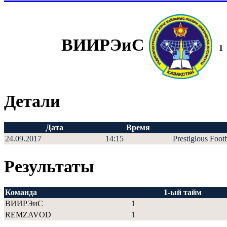
ВИИРЭиС
1
Детали
Дата
Время
24.09.2017
14:15
Prestigious Foot
Результаты
Команда
1-ый тайм
ВИИРЭиС
1
REMZAVOD
1