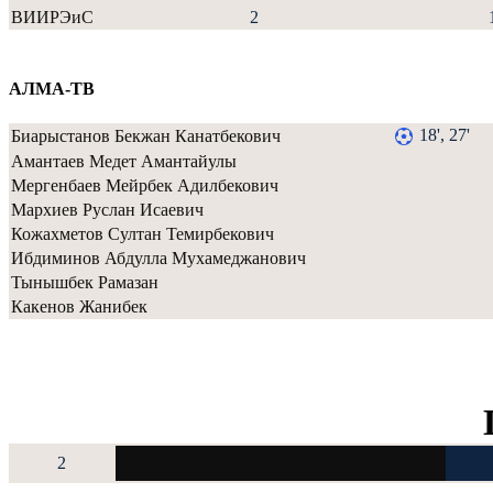
ВИИРЭиС
2
АЛМА-ТВ
18', 27'
Биарыстанов Бекжан Канатбекович
Амантаев Медет Амантайулы
Мергенбаев Мейрбек Адилбекович
Мархиев Руслан Исаевич
Кожахметов Султан Темирбекович
Ибдиминов Абдулла Мухамеджанович
Тынышбек Рамазан
Какенов Жанибек
2