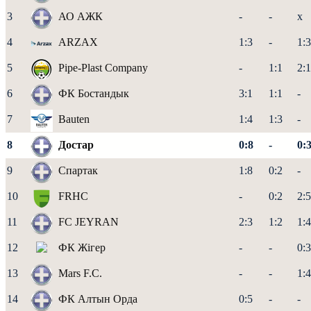
3
АО АЖК
-
-
x
4
ARZAX
1:3
-
1:3
5
Pipe-Plast Company
-
1:1
2:1
6
ФК Бостандык
3:1
1:1
-
7
Bauten
1:4
1:3
-
8
Достар
0:8
-
0:
9
Спартак
1:8
0:2
-
10
FRHC
-
0:2
2:5
11
FC JEYRAN
2:3
1:2
1:4
12
ФК Жігер
-
-
0:3
13
Mars F.C.
-
-
1:4
14
ФК Алтын Орда
0:5
-
-