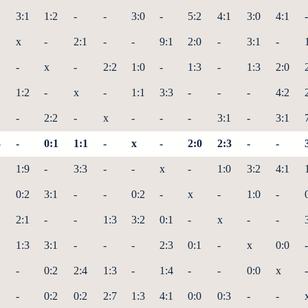
3:1
1:2
-
-
3:0
-
5:2
4:1
3:0
4:1
-
x
-
2:1
-
-
9:1
2:0
-
3:1
-
-
x
-
2:2
1:0
-
1:3
-
1:3
2:0
1:2
-
x
-
1:1
3:3
-
-
-
4:2
-
2:2
-
x
-
-
-
3:1
-
3:1
3
-
0:1
1:1
-
x
-
2:0
2:3
-
-
1:9
-
3:3
-
-
x
-
1:0
3:2
4:1
0:2
3:1
-
-
0:2
-
x
-
1:0
-
2:1
-
-
1:3
3:2
0:1
-
x
-
-
1:3
3:1
-
-
-
2:3
0:1
-
x
0:0
-
-
0:2
2:4
1:3
-
1:4
-
-
0:0
x
-
-
0:2
0:2
2:7
1:3
4:1
0:0
0:3
-
-