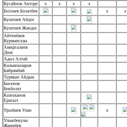
Кусайнов Акторе
x
x
x
x
Беспаев Болатбек
x
x
Кулатаев Айдос
Кулатаев Жандос
Айтенбаев
Курмангазы
Амиргалиев
Диас
Адил Алтай
Калыкназаров
Байрамбай
Турмын Айдын
Бисенов
Бекболат
Казезханов
Ерасыл
Уразбаев Улан
x
Улыкбекулы
Жанибек