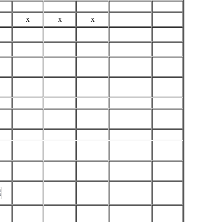
x
x
x