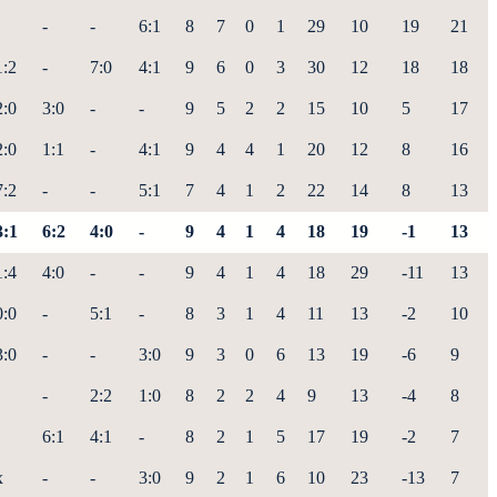
-
-
6:1
8
7
0
1
29
10
19
21
1:2
-
7:0
4:1
9
6
0
3
30
12
18
18
2:0
3:0
-
-
9
5
2
2
15
10
5
17
2:0
1:1
-
4:1
9
4
4
1
20
12
8
16
7:2
-
-
5:1
7
4
1
2
22
14
8
13
3:1
6:2
4:0
-
9
4
1
4
18
19
-1
13
1:4
4:0
-
-
9
4
1
4
18
29
-11
13
0:0
-
5:1
-
8
3
1
4
11
13
-2
10
3:0
-
-
3:0
9
3
0
6
13
19
-6
9
-
2:2
1:0
8
2
2
4
9
13
-4
8
6:1
4:1
-
8
2
1
5
17
19
-2
7
x
-
-
3:0
9
2
1
6
10
23
-13
7