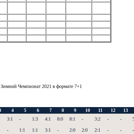
, Зимний Чемпионат 2021 в формате 7+1
3
4
5
6
7
8
9
10
11
12
13
3:1
-
1:3
4:1
8:0
8:1
-
3:2
-
-
-
1:1
1:1
3:1
-
2:0
2:0
2:1
-
-
-