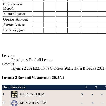
Сайлебеков
Мерей
Хамит Султан
Оразов Алибек
Алмас Алмас
Парахат Диас
Leagues
Prestigious Football League
Сезоны
Группа 2 2021/22, Лига С Осень 2021, Лига В Весна 2021
Группа 2 Зимний Чемпионат 2021/22
Поз.
Команда
1
2
1
NUR JARDEM
x
-
-
2
MFK ARYSTAN
-
x
-