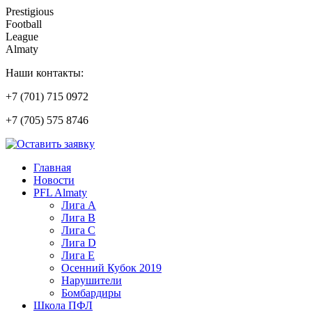
Prestigious
Football
League
Almaty
Наши контакты:
+7 (701) 715 0972
+7 (705) 575 8746
Главная
Новости
PFL Almaty
Лига A
Лига В
Лига С
Лига D
Лига Е
Осенний Кубок 2019
Нарушители
Бомбардиры
Школа ПФЛ