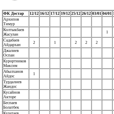
ФК Достар
12/12
16/12
17/12
19/12
25/12
26/12
03/01
04/01
Архипов
Тимур
Колтыкбаев
1
Жасулан
Садабаев
2
1
2
2
2
Айдархан
Джалиев
Оспан
Курортников
Максим
Абылханов
1
Айдос
Турдалиев
Жандос
Кусайнов
Акторе
Беспаев
Болатбек
Кулатаев