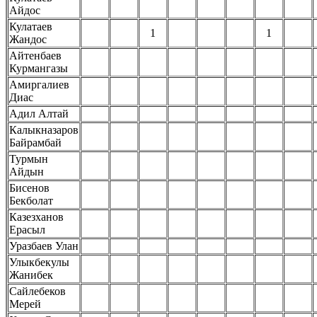
Айдос
Кулатаев
1
1
Жандос
Айтенбаев
Курмангазы
Амиргалиев
Диас
Адил Алтай
Калыкназаров
Байрамбай
Турмын
Айдын
Бисенов
Бекболат
Казезханов
Ерасыл
Уразбаев Улан
Улыкбекулы
Жанибек
Сайлебеков
Мерей