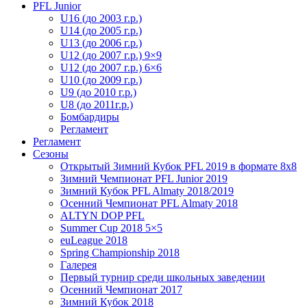
PFL Junior
U16 (до 2003 г.р.)
U14 (до 2005 г.р.)
U13 (до 2006 г.р.)
U12 (до 2007 г.р.) 9×9
U12 (до 2007 г.р.) 6×6
U10 (до 2009 г.р.)
U9 (до 2010 г.р.)
U8 (до 2011г.р.)
Бомбардиры
Регламент
Регламент
Сезоны
Открытый Зимний Кубок PFL 2019 в формате 8х8
Зимний Чемпионат PFL Junior 2019
Зимний Кубок PFL Almaty 2018/2019
Осенний Чемпионат PFL Almaty 2018
ALTYN DOP PFL
Summer Cup 2018 5×5
euLeague 2018
Spring Championship 2018
Галерея
Первый турнир среди школьных заведении
Осенний Чемпионат 2017
Зимний Кубок 2018