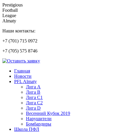
Prestigious
Football
League
Almaty
Наши контакты:
+7 (701) 715 0972
+7 (705) 575 8746
Главная
Новости
PFL Almaty
Лига A
Лига В
Лига С1
Лига С2
Лига D
Весенний Кубок 2019
Нарушители
Бомбардиры
Школа ПФЛ