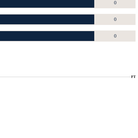
0
0
0
FT