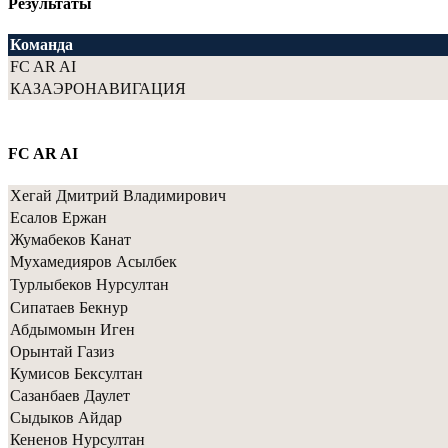
Результаты
Команда
FC AR AI
КАЗАЭРОНАВИГАЦИЯ
FC AR AI
Хегай Дмитрий Владимирович
Есалов Ержан
Жумабеков Канат
Мухамедияров Асылбек
Турлыбеков Нурсултан
Сипатаев Бекнур
Абдымомын Иген
Орынтай Газиз
Кумисов Бексултан
Сазанбаев Даулет
Сыдыков Айдар
Кененов Нурсултан