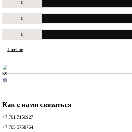
0
0
0
Timeline
KO
Как с нами связаться
+7 701 7150927
+7 705 5758764