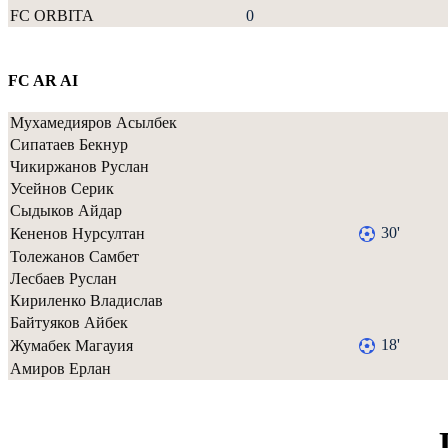
FC ORBITA
0
FC AR AI
Мухамедияров Асылбек
Сипатаев Бекнур
Чикиржанов Руслан
Усейнов Серик
Сыдыков Айдар
30'
Кененов Нурсултан
Толежанов Самбет
Лесбаев Руслан
Кириленко Владислав
Байтуяков Айбек
18'
Жумабек Магауия
Амиров Ерлан