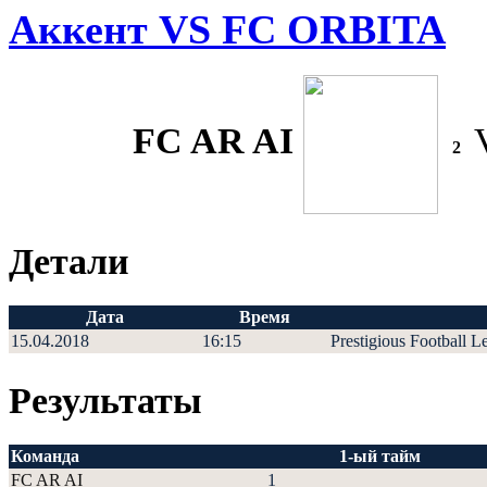
Аккент VS FC ORBITA
FC AR AI
2
Детали
Дата
Время
15.04.2018
16:15
Prestigious Football L
Результаты
Команда
1-ый тайм
FC AR AI
1