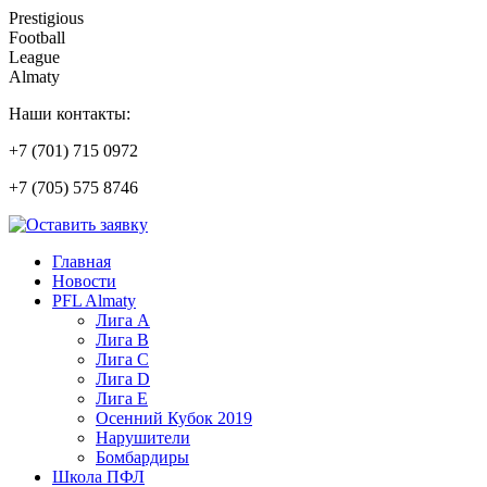
Prestigious
Football
League
Almaty
Наши контакты:
+7 (701) 715 0972
+7 (705) 575 8746
Главная
Новости
PFL Almaty
Лига A
Лига В
Лига С
Лига D
Лига Е
Осенний Кубок 2019
Нарушители
Бомбардиры
Школа ПФЛ