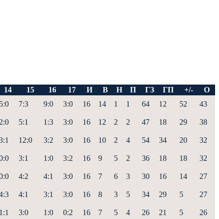
14
15
16
17
И
В
Н
П
ГЗ
ГП
+/-
О
5:0
7:3
9:0
3:0
16
14
1
1
64
12
52
43
2:0
5:1
1:3
3:0
16
12
2
2
47
18
29
38
3:1
12:0
3:2
3:0
16
10
2
4
54
34
20
32
0:0
3:1
1:0
3:2
16
9
5
2
36
18
18
32
0:0
4:2
4:1
3:0
16
7
6
3
30
16
14
27
4:3
4:1
3:1
3:0
16
8
3
5
34
29
5
27
1:1
3:0
1:0
0:2
16
7
5
4
26
21
5
26