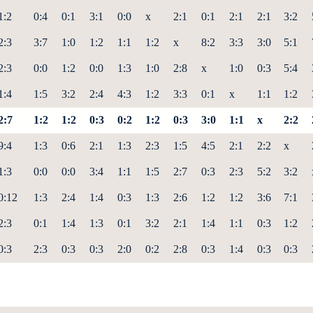
1:2
0:4
0:1
3:1
0:0
x
2:1
0:1
2:1
2:1
3:2
2:3
3:7
1:0
1:2
1:1
1:2
x
8:2
3:3
3:0
5:1
2:3
0:0
1:2
0:0
1:3
1:0
2:8
x
1:0
0:3
5:4
1:4
1:5
3:2
2:4
4:3
1:2
3:3
0:1
x
1:1
1:2
2:7
1:2
1:2
0:3
0:2
1:2
0:3
3:0
1:1
x
2:2
9:4
1:3
0:6
2:1
1:3
2:3
1:5
4:5
2:1
2:2
x
1:3
0:0
0:0
3:4
1:1
1:5
2:7
0:3
2:3
5:2
3:2
0:12
1:3
2:4
1:4
0:3
1:3
2:6
1:2
1:2
3:6
7:1
2:3
0:1
1:4
1:3
0:1
3:2
2:1
1:4
1:1
0:3
1:2
0:3
2:3
0:3
0:3
2:0
0:2
2:8
0:3
1:4
0:3
0:3