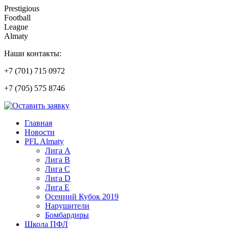
Prestigious
Football
League
Almaty
Наши контакты:
+7 (701) 715 0972
+7 (705) 575 8746
Главная
Новости
PFL Almaty
Лига A
Лига В
Лига С
Лига D
Лига Е
Осенний Кубок 2019
Нарушители
Бомбардиры
Школа ПФЛ