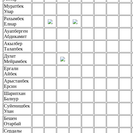
Муратбек
Улар
Рахымбек
Елнар
Ауапберген
Абдикамит
Акылбер
Талапбек
Дулат
Мейрамбек
Ергали
Айбек
Арыстанбек
Ерсин
Шарипхан
Балнур
Суйенишбек
Улан
Бешен
Отарбай
Сердалы