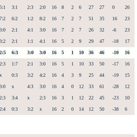
5:1
3:1
2:3
2:0
16
8
2
6
27
27
0
26
7:2
6:2
1:2
8:2
16
7
2
7
51
35
16
23
3:0
2:1
4:1
3:0
16
7
2
7
26
32
-6
23
3:2
2:1
1:1
4:1
16
5
2
9
29
47
-18
17
2:5
6:3
3:0
3:0
16
5
1
10
36
46
-10
16
2:3
1:7
2:1
3:0
16
5
1
10
33
50
-17
16
x
0:3
3:2
4:2
16
4
3
9
25
44
-19
15
3:0
x
4:3
3:0
16
4
0
12
33
61
-28
12
2:3
3:4
x
2:3
16
3
1
12
22
45
-23
10
2:4
0:3
3:2
x
16
2
0
14
12
50
-38
6