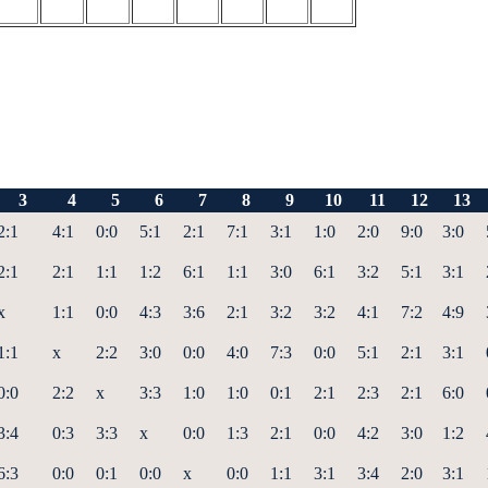
3
4
5
6
7
8
9
10
11
12
13
2:1
4:1
0:0
5:1
2:1
7:1
3:1
1:0
2:0
9:0
3:0
2:1
2:1
1:1
1:2
6:1
1:1
3:0
6:1
3:2
5:1
3:1
x
1:1
0:0
4:3
3:6
2:1
3:2
3:2
4:1
7:2
4:9
1:1
x
2:2
3:0
0:0
4:0
7:3
0:0
5:1
2:1
3:1
0:0
2:2
x
3:3
1:0
1:0
0:1
2:1
2:3
2:1
6:0
3:4
0:3
3:3
x
0:0
1:3
2:1
0:0
4:2
3:0
1:2
6:3
0:0
0:1
0:0
x
0:0
1:1
3:1
3:4
2:0
3:1