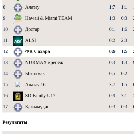
8
Алатау
1:7
1:1
9
Hawaii & Miami TEAM
1:3
0:3
10
Достар
0:1
1:6
11
ALSI
0:2
2:3
12
ФК Сахара
0:9
1:5
13
NURMAX крепеж
0:3
1:3
14
Ынтымак
0:5
0:2
15
Алатау 16
3:7
1:5
16
SD Family U17
0:9
3:1
17
Қажымұқан
0:3
0:3
Результаты