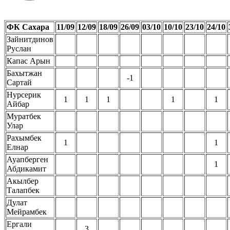
ФК Сахара
11/09
12/09
18/09
26/09
03/10
10/10
23/10
24/10
Зайнитдинов
Руслан
Капас Арын
Бахытжан
-1
Сартай
Нурсерик
1
1
1
1
1
Айбар
Муратбек
Улар
Рахымбек
1
1
Елнар
Ауапберген
1
Абдикамит
Акылбер
Талапбек
Дулат
Мейрамбек
Ергали
3