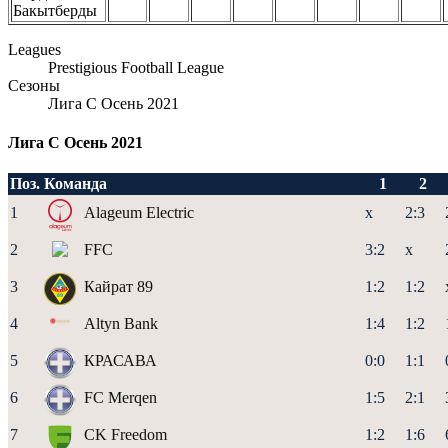
Бакытберды
Leagues
Prestigious Football League
Сезоны
Лига С Осень 2021
Лига C Осень 2021
Поз.
Команда
1
2
1
Alageum Electric
x
2:3
2
FFC
3:2
x
3
Кайрат 89
1:2
1:2
4
Altyn Bank
1:4
1:2
5
КРАСАВА
0:0
1:1
6
FC Merqen
1:5
2:1
7
CK Freedom
1:2
1:6