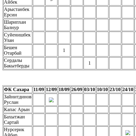
Айбек
Арыстанбек
Ерсин
Шарипхан
Балнур
Суйенишбек
Улан
Бешен
1
Отарбай
Сердалы
1
Бакытберды
ФК Сахара
11/09
12/09
18/09
26/09
03/10
10/10
23/10
24/10
Зайнитдинов
Руслан
Капас Арын
Бахытжан
Сартай
Нурсерик
Айбар