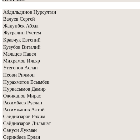
Абдильдинов Нурсултан
Валуев Сергей
Жакупбек Абзал
Жугралин Рустем
Кравчук Евгений
Кузубов Виталий
Мальцев Павел
Михрамов Ильяр
Утегенов Аслан
Неови Ричмон
Нурахметов Есымбек
Нуркасымов Дамир
Ожиканов Мирас
Рахимбаев Руслан
Рахимжанов Алтай
Саидназаров Рахим
Сайдназаров Дильшат
Сануси Лукман
Серикбаев Ерлан