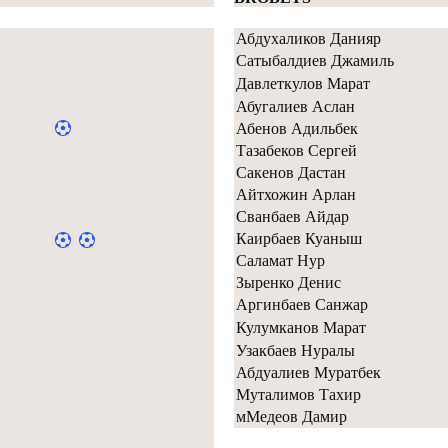
Абдухаликов Данияр
Сатыбалдиев Джамиль
Давлеткулов Марат
Абугалиев Аслан
Абенов Адильбек
Тазабеков Сергей
Сакенов Дастан
Айтхожин Арлан
Сванбаев Айдар
Каирбаев Куаныш
Саламат Нур
Зыренко Денис
Аргинбаев Санжар
Кулумканов Марат
Узакбаев Нуралы
Абдуалиев Муратбек
Муталимов Тахир
мМедеов Дамир