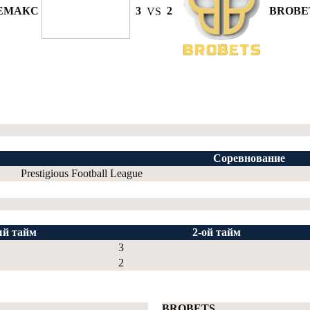
ЕМАКС
3
VS
2
BROBE
Соревнование
Prestigious Football League
ый тайм
2-ой тайм
3
2
BROBETS