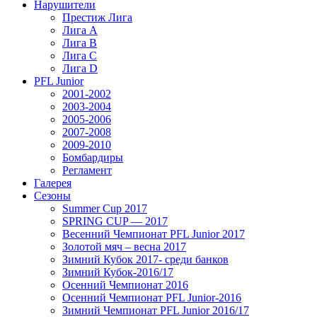
Нарушители
Престиж Лига
Лига А
Лига В
Лига С
Лига D
PFL Junior
2001-2002
2003-2004
2005-2006
2007-2008
2009-2010
Бомбардиры
Регламент
Галерея
Сезоны
Summer Cup 2017
SPRING CUP — 2017
Весенний Чемпионат PFL Junior 2017
Золотой мяч – весна 2017
Зимний Кубок 2017- среди банков
Зимний Кубок-2016/17
Осенний Чемпионат 2016
Осенний Чемпионат PFL Junior-2016
Зимний Чемпионат PFL Junior 2016/17