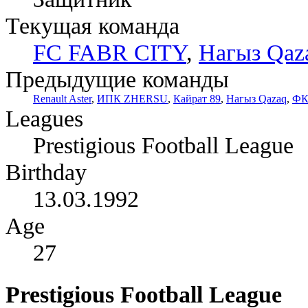
Текущая команда
FC FABR CITY
,
Нагыз Qaz
Предыдущие команды
Renault Aster
,
ИПК ZHERSU
,
Кайрат 89
,
Нагыз Qazaq
,
ФК
Leagues
Prestigious Football League
Birthday
13.03.1992
Age
27
Prestigious Football League