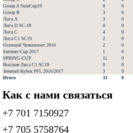
Group A SumCup19
0
0
Group B
3
0
Лига А
3
0
Лига D SC-18
0
0
Лига С
4
0
Лига С1 SC19
2
0
Осенний Чемпионат 2016
2
0
Summer Cup 2017
1
0
SPRING-CUP
11
0
Высшая Лига С1 SC19
0
0
Зимний Кубок PFL 2016/2017
3
0
Итого
31
0
Как с нами связаться
+7 701 7150927
+7 705 5758764