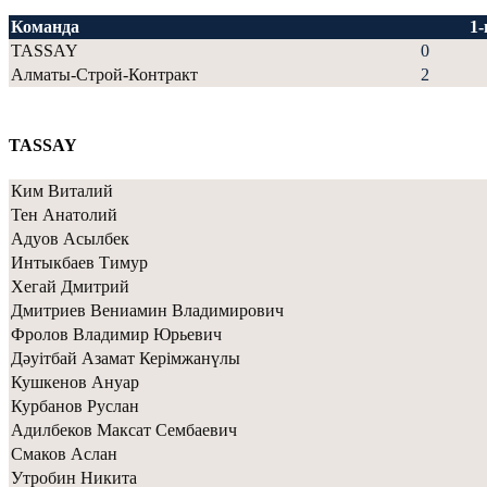
Команда
1
TASSAY
0
Алматы-Строй-Контракт
2
TASSAY
Ким Виталий
Тен Анатолий
Адуов Асылбек
Интыкбаев Тимур
Хегай Дмитрий
Дмитриев Вениамин Владимирович
Фролов Владимир Юрьевич
Дәуітбай Азамат Керімжанүлы
Кушкенов Ануар
Курбанов Руслан
Адилбеков Максат Сембаевич
Смаков Аслан
Утробин Никита