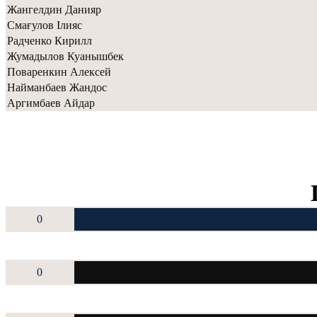
Жангелдин Данияр
Смағулов Ілияс
Радченко Кирилл
Жумадылов Куанышбек
Поваренкин Алексей
Найманбаев Жандос
Аргимбаев Айдар
0
0