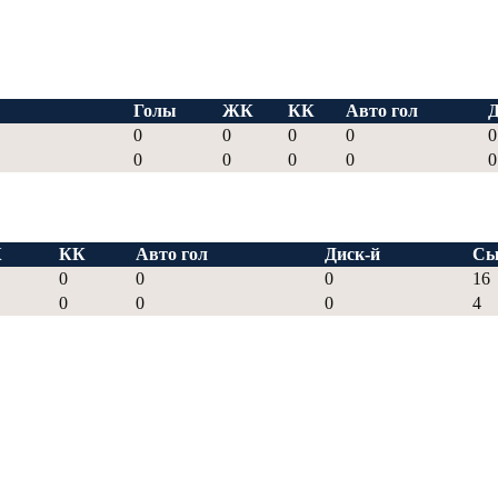
Голы
ЖК
КК
Авто гол
Д
0
0
0
0
0
0
0
0
0
0
К
КК
Авто гол
Диск-й
Сы
0
0
0
16
0
0
0
4