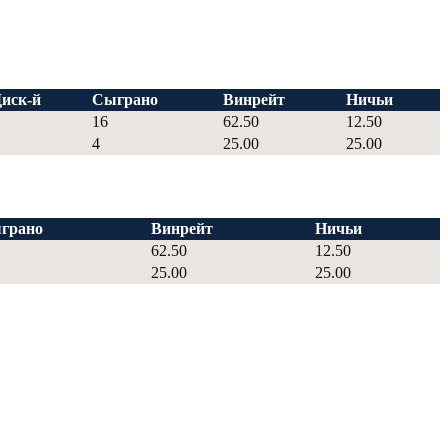
иск-й
Сыграно
Винрейт
Ничьи
16
62.50
12.50
4
25.00
25.00
грано
Винрейт
Ничьи
62.50
12.50
25.00
25.00