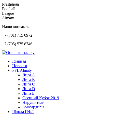
Prestigious
Football
League
Almaty
Наши контакты:
+7 (701) 715 0972
+7 (705) 575 8746
Главная
Новости
PFL Almaty
Лига A
Лига В
Лига С
Лига D
Лига Е
Осенний Кубок 2019
Нарушители
Бомбардиры
Школа ПФЛ