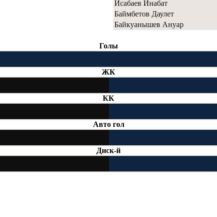
Исабаев Инабат
Баймбетов Даулет
Байкуанышев Ануар
Голы
ЖК
КК
Авто гол
Диск-й