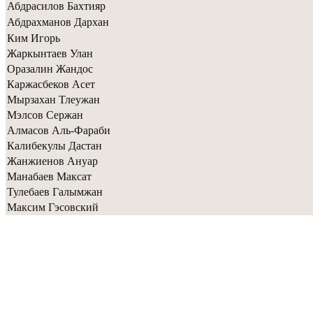
Абдрасилов Бахтияр
Абдрахманов Дархан
Ким Игорь
Жаркынтаев Улан
Оразалин Жандос
Каржасбеков Асет
Мырзахан Тлеужан
Мэлсов Сержан
Алмасов Аль-Фараби
Калибекулы Дастан
Жанжиенов Ануар
Манабаев Максат
Тулебаев Галымжан
Максим Гэсовский