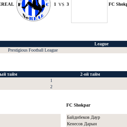
EREAL
1
VS
3
FC Shok
League
Prestigious Football League
-ый тайм
2-ой тайм
1
2
FC Shokpar
Байдибеков Даур
Кенесов Дарын