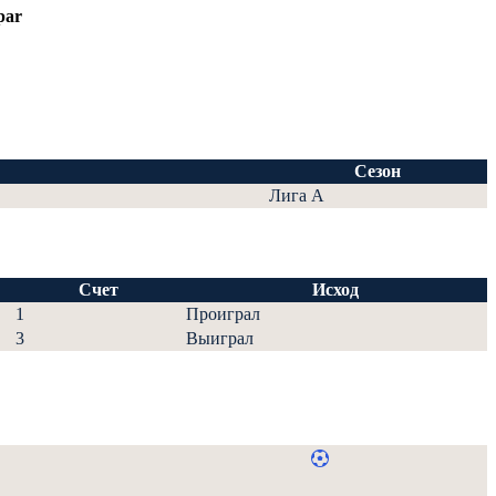
par
Сезон
Лига А
Счет
Исход
1
Проиграл
3
Выиграл