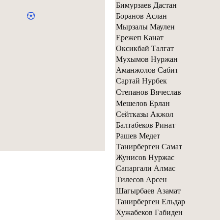
Бимурзаев Дастан
Боранов Аслан
Мырзалы Маулен
Ережеп Канат
Оксикбай Талгат
Мухымов Нуржан
Аманжолов Сабит
Сартай Нурбек
Степанов Вячеслав
Мешелов Ерлан
Сейтказы Акжол
Балтабеков Ринат
Рашев Медет
Танирберген Самат
Жунисов Нуржас
Сапаргали Алмас
Тилесов Арсен
Шагырбаев Азамат
Танирберген Ельдар
Хужабеков Габиден