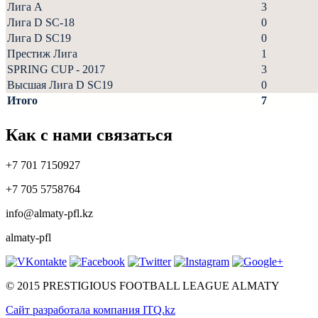
Лига А
3
Лига D SC-18
0
Лига D SC19
0
Престиж Лига
1
SPRING CUP - 2017
3
Высшая Лига D SC19
0
Итого
7
Как с нами связаться
+7 701 7150927
+7 705 5758764
info@almaty-pfl.kz
almaty-pfl
© 2015 PRESTIGIOUS FOOTBALL LEAGUE ALMATY
Сайт разработала компания ITQ.kz