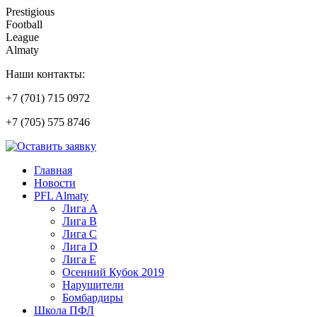
Prestigious
Football
League
Almaty
Наши контакты:
+7 (701) 715 0972
+7 (705) 575 8746
Главная
Новости
PFL Almaty
Лига A
Лига В
Лига С
Лига D
Лига Е
Осенний Кубок 2019
Нарушители
Бомбардиры
Школа ПФЛ