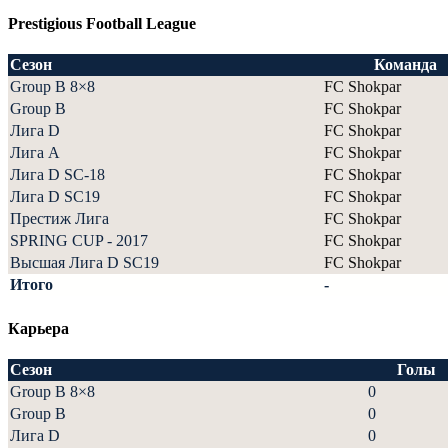
Prestigious Football League
Сезон
Команда
Group B 8×8
FC Shokpar
Group B
FC Shokpar
Лига D
FC Shokpar
Лига А
FC Shokpar
Лига D SC-18
FC Shokpar
Лига D SC19
FC Shokpar
Престиж Лига
FC Shokpar
SPRING CUP - 2017
FC Shokpar
Высшая Лига D SC19
FC Shokpar
Итого
-
Карьера
Сезон
Голы
Group B 8×8
0
Group B
0
Лига D
0