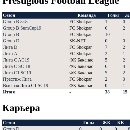
Prestigious Football League
Сезон
Команда
Голы
Ж
Group B 8×8
FC Shokpar
1
0
Group B SumCup19
FC Shokpar
0
2
Group B
FC Shokpar
10
1
Group D
SK-NET
0
0
Лига D
FC Shokpar
7
2
Лига А
FC Shokpar
2
1
Лига C AC19
ФК Баканас
5
2
Лига С SC-18
ФК Баканас
6
4
Лига С1 SC19
ФК Баканас
5
2
Престиж Лига
FC Shokpar
2
0
Высшая Лига С1 SC19
ФК Баканас
0
1
Итого
-
38
15
Карьера
Сезон
Голы
ЖК
КК
Group D
0
0
0