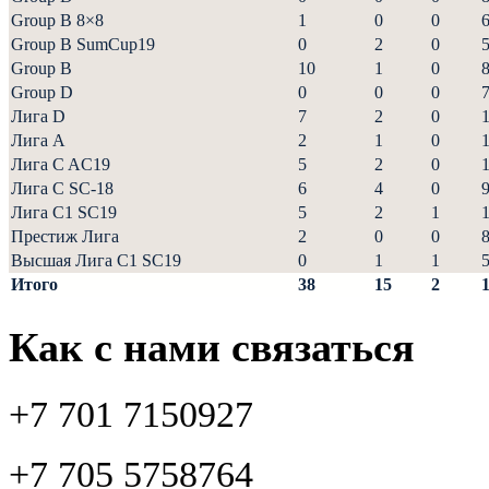
Group B 8×8
1
0
0
Group B SumCup19
0
2
0
Group B
10
1
0
Group D
0
0
0
Лига D
7
2
0
Лига А
2
1
0
Лига C AC19
5
2
0
Лига С SC-18
6
4
0
Лига С1 SC19
5
2
1
Престиж Лига
2
0
0
Высшая Лига С1 SC19
0
1
1
Итого
38
15
2
Как с нами связаться
+7 701 7150927
+7 705 5758764