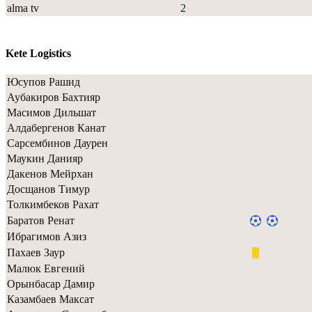
alma tv
2
Kete Logistics
Юсупов Рашид
Аубакиров Бахтияр
Масимов Дильшат
Алдабергенов Канат
Сарсембинов Даурен
Маукин Данияр
Дакенов Мейрхан
Досщанов Тимур
Толкимбеков Рахат
Баратов Ренат
Ибрагимов Азиз
Пахаев Заур
Малюк Евгений
Орынбасар Дамир
Казамбаев Максат