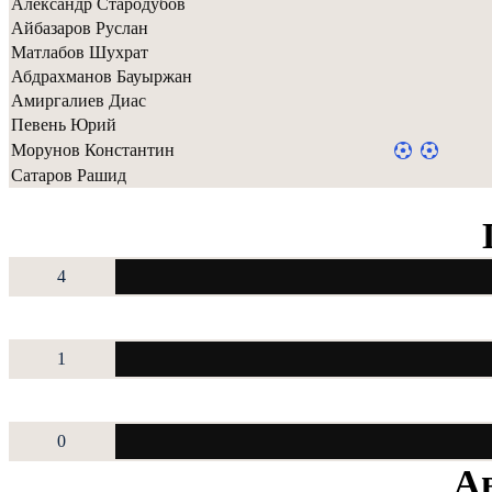
Александр Стародубов
Айбазаров Руслан
Матлабов Шухрат
Абдрахманов Бауыржан
Амиргалиев Диас
Певень Юрий
Морунов Константин
Сатаров Рашид
4
1
0
Ав