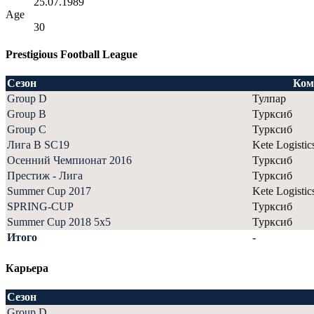
25.07.1989
Age
30
Prestigious Football League
Сезон
Ком
Group D
Тулпар
Group B
Турксиб
Group C
Турксиб
Лига В SC19
Kete Logistic
Осенний Чемпионат 2016
Турксиб
Престиж - Лига
Турксиб
Summer Cup 2017
Kete Logistic
SPRING-CUP
Турксиб
Summer Cup 2018 5x5
Турксиб
Итого
-
Карьера
Сезон
Group D