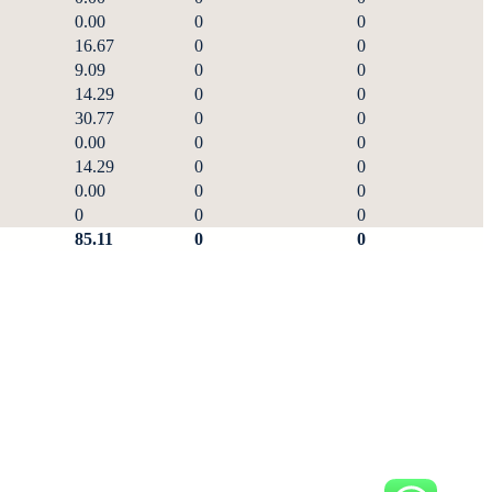
0.00
0
0
16.67
0
0
9.09
0
0
14.29
0
0
30.77
0
0
0.00
0
0
14.29
0
0
0.00
0
0
0
0
0
85.11
0
0