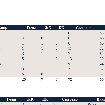
анда
Голы
ЖК
КК
Сыграно
1
1
0
6
83.
4
0
0
6
66.
1
1
0
6
66.
s
1
1
0
11
72.
3
1
0
7
85.
5
1
0
13
30.
s
1
1
0
9
44.
3
1
0
7
57.
6
0
0
7
57.
25
7
0
72
564
Голы
ЖК
КК
Сыграно
Винр
1
1
0
6
83.33