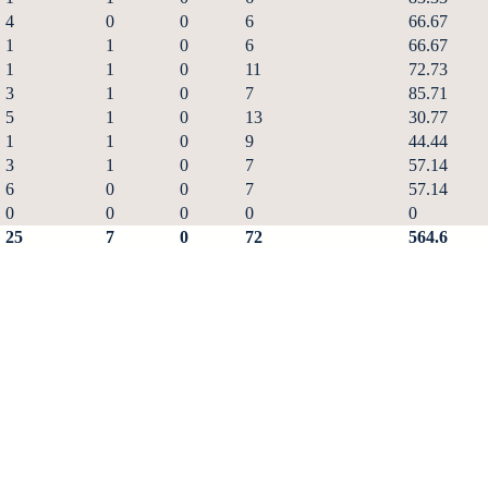
4
0
0
6
66.67
1
1
0
6
66.67
1
1
0
11
72.73
3
1
0
7
85.71
5
1
0
13
30.77
1
1
0
9
44.44
3
1
0
7
57.14
6
0
0
7
57.14
0
0
0
0
0
25
7
0
72
564.6