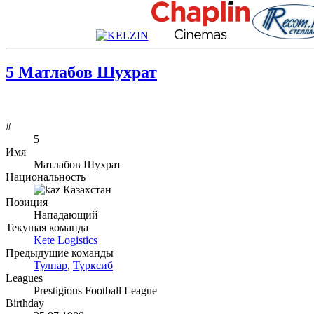
5
Матлабов Шухрат
#
5
Имя
Матлабов Шухрат
Национальность
Казахстан
Позиция
Нападающий
Текущая команда
Kete Logistics
Предыдущие команды
Тулпар
,
Турксиб
Leagues
Prestigious Football League
Birthday