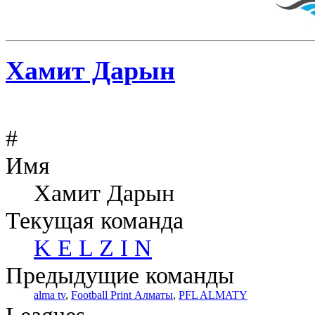
Хамит Дарын
#
Имя
Хамит Дарын
Текущая команда
K E L Z I N
Предыдущие команды
alma tv
,
Football Print Алматы
,
PFL ALMATY