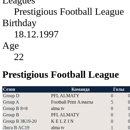
Leagues
Prestigious Football League
Birthday
18.12.1997
Age
22
Prestigious Football League
Сезон
Команда
Голы
Group D
PFL ALMATY
0
Group A
Football Print Алматы
5
Group B 8×8
alma tv
0
Group B
PFL ALMATY
0
Group В ЗК19-20
K E L Z I N
0
Лига B AC19
alma tv
1