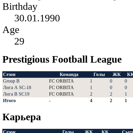
Birthday
30.01.1990
Age
29
Prestigious Football League
Сезон
Команда
Голы
ЖК
К
Group B
FC ORBITA
1
0
0
Лига А SC-18
FC ORBITA
1
0
0
Лига В SC19
FC ORBITA
2
2
1
Итого
-
4
2
1
Карьера
Сезон
Голы
ЖК
КК
Сыг