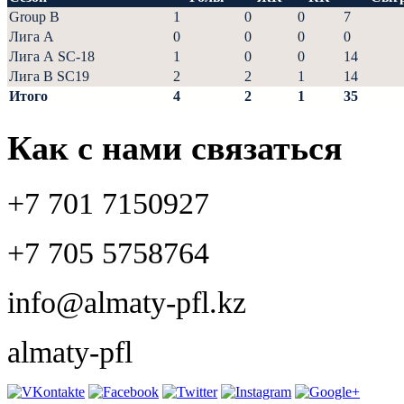
Group B
1
0
0
7
Лига А
0
0
0
0
Лига А SC-18
1
0
0
14
Лига В SC19
2
2
1
14
Итого
4
2
1
35
Как с нами связаться
+7 701 7150927
+7 705 5758764
info@almaty-pfl.kz
almaty-pfl