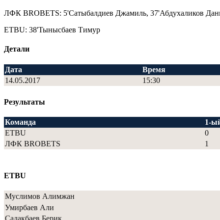
ЛФК BROBETS: 5'Сатыбалдиев Джамиль, 37'Абдухаликов Дан
ETBU: 38'Тынысбаев Тимур
Детали
Дата
Время
14.05.2017
15:30
Результаты
Команда
1-ы
ETBU
0
ЛФК BROBETS
1
ETBU
Муслимов Алимжан
Умирбаев Али
Садакбаев Берик