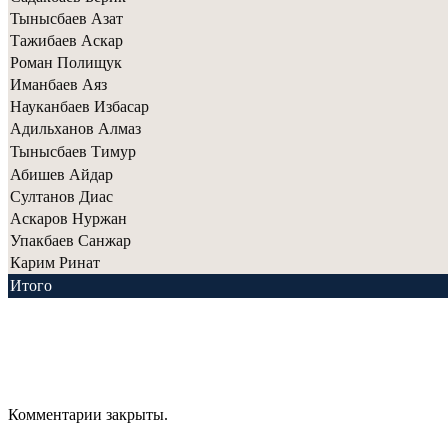
Тынысбаев Азат
Тажибаев Аскар
Роман Полищук
Иманбаев Аяз
Науканбаев Избасар
Адильханов Алмаз
Тынысбаев Тимур
Абишев Айдар
Султанов Диас
Аскаров Нуржан
Упакбаев Санжар
Карим Ринат
Итого
Комментарии закрыты.