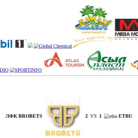
ЛФК BROBETS
2
VS
1
ETBU