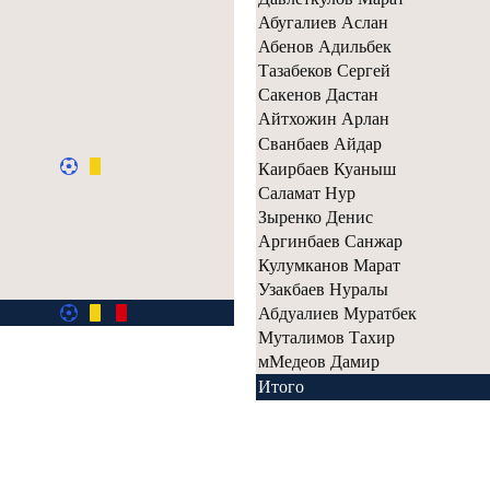
Абугалиев Аслан
Абенов Адильбек
Тазабеков Сергей
Сакенов Дастан
Айтхожин Арлан
Сванбаев Айдар
Каирбаев Куаныш
Саламат Нур
Зыренко Денис
Аргинбаев Санжар
Кулумканов Марат
Узакбаев Нуралы
Абдуалиев Муратбек
Муталимов Тахир
мМедеов Дамир
Итого