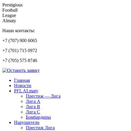
Prestigious
Football
League
Almaty
Наши контакты:
+7 (707) 900 6065
+7 (701) 715 0972
+7 (705) 575 8746
Главная
Новости
PFL ALmaty
Престиж — Лига
Лига А
Лига В
Лига С
Бомбардиры
Нарушители
Престиж Лига