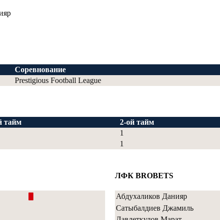
ияр
Соревнование
Prestigious Football League
й тайм
2-ой тайм
1
1
ЛФК BROBETS
Абдухаликов Данияр
Сатыбалдиев Джамиль
Давлеткулов Марат