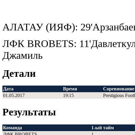
АЛАТАУ (ИЯФ): 29'Арзанбае
ЛФК BROBETS: 11'Давлеткуло
Джамиль
Детали
Дата
Время
Соревнование
01.05.2017
19:15
Prestigious Foot
Результаты
Команда
1-ый тайм
ЛФК BROBETS
1