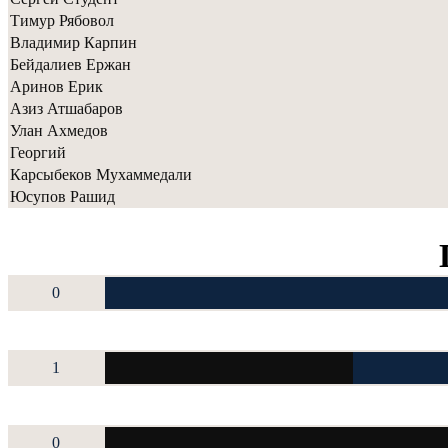
Тимур Рябовол
Владимир Карпин
Бейдалиев Ержан
Аринов Ерик
Азиз Атшабаров
Улан Ахмедов
Георгий
Карсыбеков Мухаммедали
Юсупов Рашид
0
1
0