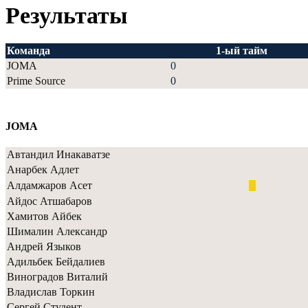
Результаты
Команда
1-ый тайм
JOMA
0
Prime Source
0
JOMA
Автандил Инакаватзе
Анарбек Адлет
Алдамжаров Асет
Айдос Атшабаров
Хамитов Айбек
Шималин Александр
Андрей Языков
Адильбек Бейдалиев
Виноградов Виталий
Владислав Торкин
Сергей Студент