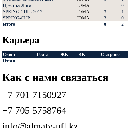
Престиж Лига
JOMA
1
0
SPRING CUP - 2017
JOMA
3
1
SPRING-CUP
JOMA
3
0
Итого
-
8
2
Карьера
Сезон
Голы
ЖК
КК
Сыграно
Итого
Как с нами связаться
+7 701 7150927
+7 705 5758764
info@almaty-pfl.kz