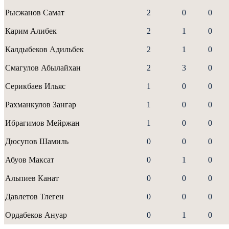
Рысжанов Самат
2
0
0
Карим Алибек
2
1
0
Калдыбеков Адильбек
2
1
0
Смагулов Абылайхан
2
3
0
Серикбаев Ильяс
1
0
0
Рахманкулов Зангар
1
0
0
Ибрагимов Мейржан
1
0
0
Дюсупов Шамиль
0
0
0
Абуов Максат
0
1
0
Альпиев Канат
0
0
0
Давлетов Тлеген
0
0
0
Ордабеков Ануар
0
1
0