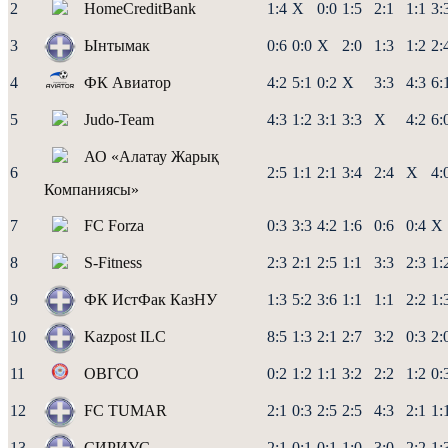
2
HomeCreditBank
1:4
X
0:0
1:5
2:1
1:1
3:
3
Ынтымак
0:6
0:0
X
2:0
1:3
1:2
2:
4
ФК Авиатор
4:2
5:1
0:2
X
3:3
4:3
6:
5
Judo-Team
4:3
1:2
3:1
3:3
X
4:2
6:
АО «Алатау Жарық
6
2:5
1:1
2:1
3:4
2:4
X
4:
Компаниясы»
7
FC Forza
0:3
3:3
4:2
1:6
0:6
0:4
X
8
S-Fitness
2:3
2:1
2:5
1:1
3:3
2:3
1:
9
ФК ИстФак КазНУ
1:3
5:2
3:6
1:1
1:1
2:2
1:
10
Kazpost ILC
8:5
1:3
2:1
2:7
3:2
0:3
2:
11
ОВГСО
0:2
1:2
1:1
3:2
2:2
1:2
0:
12
FC TUMAR
2:1
0:3
2:5
2:5
4:3
2:1
1:
13
СИРИУС
2:1
0:1
0:1
1:0
3:0
2:2
1: