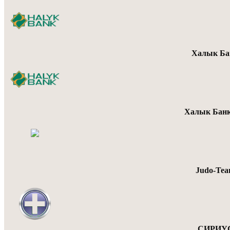
Халык Ба
Халык Банк
Judo-Te
СИРИУС