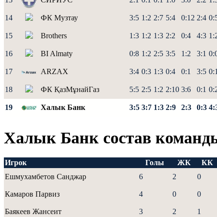
14
ФК Музтау
3:5
1:2
2:7
5:4
0:12
2:4
0:
15
Brothers
1:3
1:2
1:3
2:2
0:4
4:3
1:
16
BI Almaty
0:8
1:2
2:5
3:5
1:2
3:1
0:
17
ARZAX
3:4
0:3
1:3
0:4
0:1
3:5
0:
18
ФК ҚазМұнайГаз
5:5
2:5
1:2
2:10
3:6
0:1
0:
19
Халык Банк
3:5
3:7
1:3
2:9
2:3
0:3
4:
Халык Банк состав команд
Игрок
Голы
ЖК
КК
Ешмухамбетов Санджар
6
2
0
Камаров Парвиз
4
0
0
Баякеев Жансеит
3
2
1