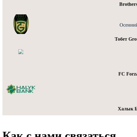
Brother
Осенний
Тобет Gr
FC Forz
Халык Б
Как с нами связаться