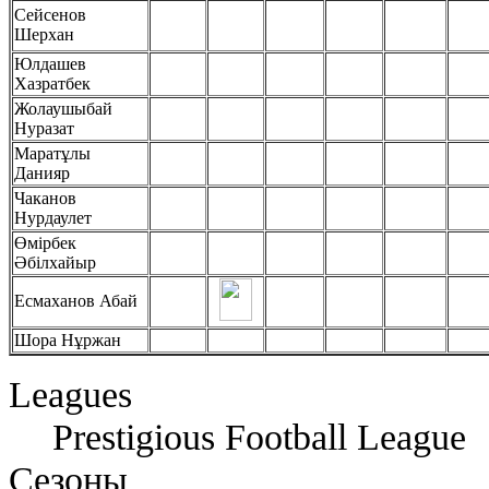
Сейсенов
Шерхан
Юлдашев
Хазратбек
Жолаушыбай
Нуразат
Маратұлы
Данияр
Чаканов
Нурдаулет
Өмірбек
Әбілхайыр
Есмаханов Абай
Шора Нұржан
Leagues
Prestigious Football League
Сезоны