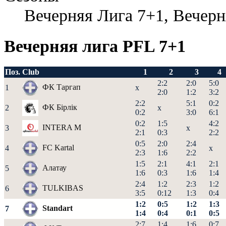
Вечерняя Лига 7+1, Вечерн
Вечерняя лига PFL 7+1
Поз.
Club
1
2
3
4
2:2
2:0
5:0
ФК Таргап
1
x
2:0
1:2
3:2
2:2
5:1
0:2
ФК Бірлік
2
x
0:2
3:0
6:1
0:2
1:5
4:2
INTERA M
3
x
2:1
0:3
2:2
0:5
2:0
2:4
FC Kartal
4
x
2:3
1:6
2:2
1:5
2:1
4:1
2:1
Алатау
5
1:6
0:3
1:6
1:4
2:4
1:2
2:3
1:2
TULKIBAS
6
3:5
0:12
1:3
0:4
1:2
0:5
1:2
1:3
Standart
7
1:4
0:4
0:1
0:5
2:7
1:4
1:6
0:7