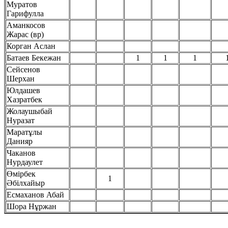
Муратов
Гарифулла
Аманкосов
Жарас (вр)
Корган Аслан
Батаев Бекежан
1
1
1
Сейсенов
Шерхан
Юлдашев
Хазратбек
Жолаушыбай
Нуразат
Маратұлы
Данияр
Чаканов
Нурдаулет
Өмірбек
1
Әбілхайыр
Есмаханов Абай
Шора Нұржан