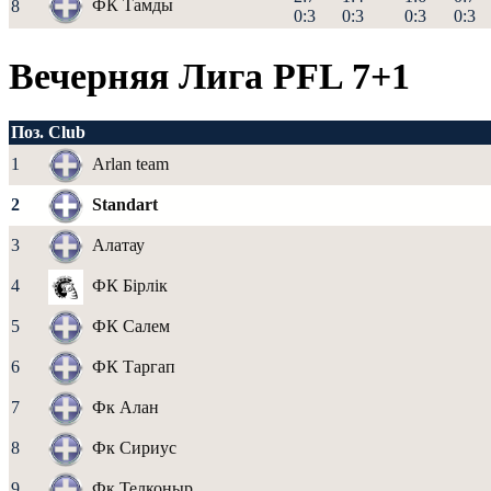
ФК Тамды
8
0:3
0:3
0:3
0:3
Вечерняя Лига PFL 7+1
Поз.
Club
1
Arlan team
2
Standart
3
Алатау
4
ФК Бірлік
5
ФК Салем
6
ФК Таргап
7
Фк Алан
8
Фк Сириус
9
Фк Телконыр