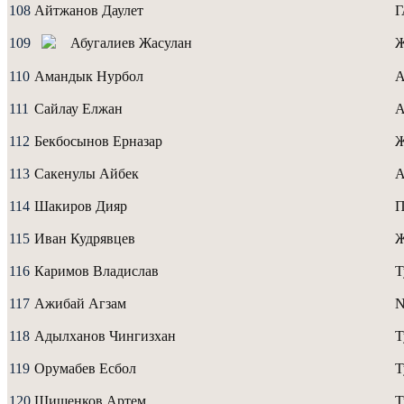
108
Айтжанов Даулет
109
Абугалиев Жасулан
110
Амандык Нурбол
А
111
Сайлау Елжан
А
112
Бекбосынов Ерназар
Ж
113
Сакенулы Айбек
A
114
Шакиров Дияр
115
Иван Кудрявцев
116
Каримов Владислав
Т
117
Ажибай Агзам
N
118
Адылханов Чингизхан
Т
119
Орумабев Есбол
Т
120
Шишенков Артем
Т