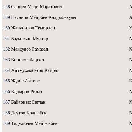
158
Сапиев Мади Маратович
A
159
Насанов Мейрбек Калдыбекулы
A
160
Жанабилов Темирлан
161
Бауыржан Мұхтар
N
162
Максудов Рамазан
N
163
Копенов Фархат
N
164
Айтмухамбетов Кайрат
N
165
Жүніс Айтөре
166
Кадыров Ринат
N
167
Байғоныс Беглан
168
Даутов Кадырбек
169
Таджибаев Мейрамбек