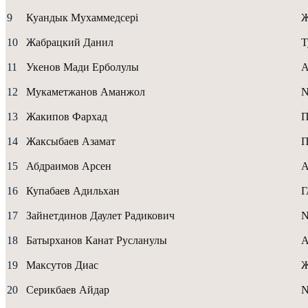
9
Куандык Мухаммедсерi
10
Жабрацкий Данил
Т
11
Укенов Мади Ерболулы
A
12
Мукаметжанов Аманжол
13
Жакипов Фархад
14
Жаксыбаев Азамат
15
Абдраимов Арсен
А
16
Купабаев Адильхан
17
Зайнетдинов Даулет Радикович
18
Батырханов Канат Русланулы
A
19
Максутов Диас
20
Серикбаев Айдар
N