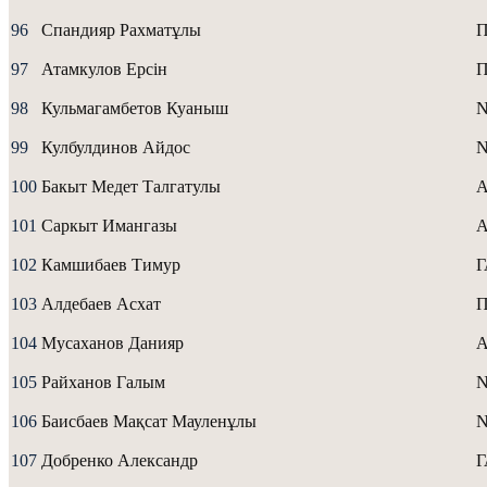
96
Спандияр Рахматұлы
97
Атамкулов Ерсін
98
Кульмагамбетов Куаныш
N
99
Кулбулдинов Айдос
N
100
Бакыт Медет Талгатулы
A
101
Саркыт Имангазы
А
102
Камшибаев Тимур
103
Алдебаев Асхат
104
Мусаханов Данияр
А
105
Райханов Галым
106
Баисбаев Мақсат Мауленұлы
107
Добренко Александр