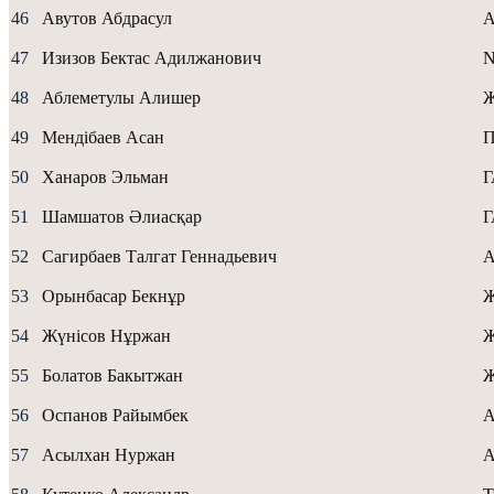
46
Авутов Абдрасул
А
47
Изизов Бектас Адилжанович
N
48
Аблеметулы Алишер
49
Мендібаев Асан
50
Ханаров Эльман
51
Шамшатов Әлиасқар
52
Сагирбаев Талгат Геннадьевич
A
53
Орынбасар Бекнұр
Ж
54
Жүнісов Нұржан
Ж
55
Болатов Бакытжан
Ж
56
Оспанов Райымбек
А
57
Асылхан Нуржан
А