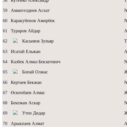
58
Кутенко Александр
Т
59
Амангелдиев Асхат
N
60
Каракубенов Амирбек
N
61
Тураров Айдар
А
62
Касымов Зульяр
Т
63
Исатай Ельжан
А
64
Казбек Алмаз Бекзатович
N
65
Бопай Олжас
66
Кертаев Бекжан
N
67
Өскенбаев Алмас
Ж
68
Бекежан Аскар
N
69
Утен Дидар
70
Арыкпаев Алмат
А