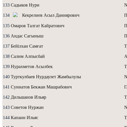
133
Садыков Нури
134
Кекрелиев Асыл Даниярович
135
Омаров Талгат Кайратович
136
Андас Сагыныш
137
Бейілхан Самғат
Т
138
Салим Алпысбай
А
139
Нурахметов Асылбек
Т
140
Турткулбаев Нурдаулет Жамбылулы
N
141
Суннатов Бекжан Машрабович
142
Дильшаиов Ильяр
Т
143
Советов Нуржан
N
144
Капаин Ильяс
Т