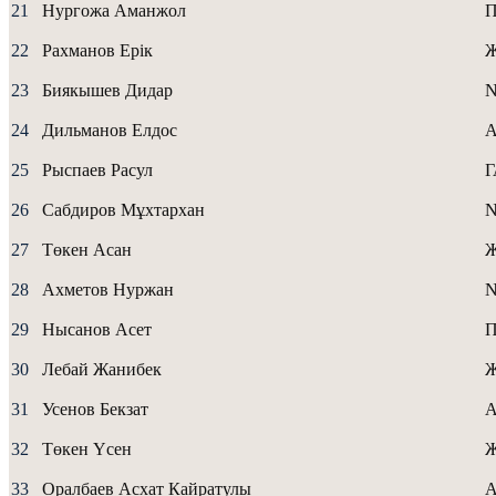
21
Нургожа Аманжол
22
Рахманов Ерік
Ж
23
Биякышев Дидар
24
Дильманов Елдос
A
25
Рыспаев Расул
26
Сабдиров Мұхтархан
27
Төкен Асан
Ж
28
Ахметов Нуржан
29
Нысанов Асет
30
Лебай Жанибек
31
Усенов Бекзат
А
32
Төкен Үсен
Ж
33
Оралбаев Асхат Кайратулы
А