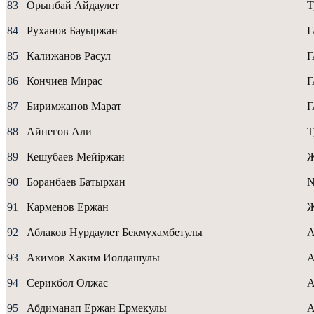
83
Орынбай Айдаулет
Т
84
Руханов Бауыржан
85
Калижанов Расул
86
Кончиев Мирас
87
Биримжанов Марат
88
Айнегов Али
Т
89
Кешубаев Мейіржан
Ж
90
Боранбаев Батырхан
91
Карменов Ержан
Ж
92
Аблаков Нурдаулет Бекмухамбетулы
A
93
Акимов Хаким Иолдашулы
A
94
Серикбол Олжас
A
95
Абдиманап Ержан Ермекулы
A