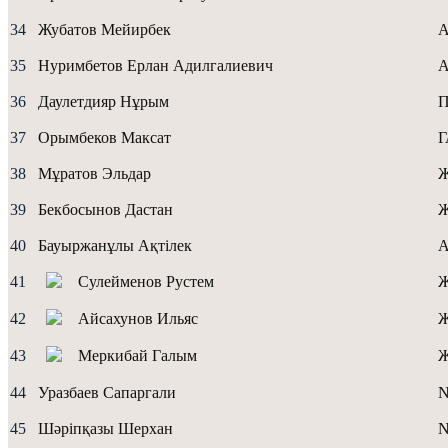
34
Жубатов Мейирбек
А
35
Нуримбетов Ерлан Адилгалиевич
A
36
Даулетдияр Нұрым
37
Орымбеков Максат
38
Мұратов Эльдар
Ж
39
Бекбосынов Дастан
Ж
40
Бауыржанұлы Ақтілек
A
41
Сулейменов Рустем
42
Айсахунов Ильяс
43
Меркибай Галым
44
Уразбаев Сапаргали
N
45
Шәріпқазы Шерхан