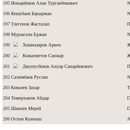
195
Инкарбеков Ахан Турганбекович
196
Кешубаев Бауыржан
N
197
Тлегенов Жасталап
198
Мурзагали Ержан
199
Хошназаров Аркен
200
Кожахметов Санжар
201
Джунусбеков Ануар Сапарбекович
202
Салимбаев Руслан
N
203
Ковалев Захар
Т
204
Темирханов Айдар
205
Шакиев Мерей
206
Оспан Куаныш
A