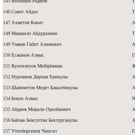
145
Волошин Радион
Т
146
Совет Айдос
Т
147
Ахметов Канат
А
148
Машанло Абдурахман
Т
149
Узаков Габит Алимович
A
150
Есжанов Алмас
151
Кунтилеуов Мейiрiмжан
152
Нурланов Дархан Ерикулы
A
153
Шаяхметов Медет Бакытбекулы
A
154
Бекен Алмаз
N
155
Абдиев Мирали Оралбаевич
A
156
Байзак Бексултан Бектурганулы
A
157
Утепбергенов Чингиз