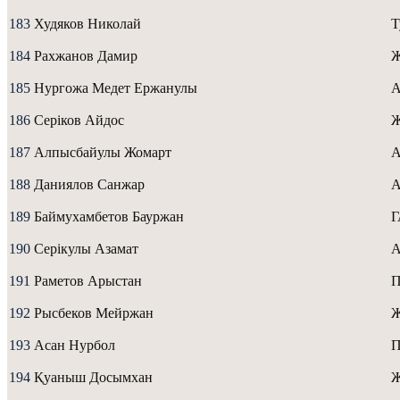
183
Худяков Николай
Т
184
Рахжанов Дамир
Ж
185
Нургожа Медет Ержанулы
А
186
Серіков Айдос
Ж
187
Алпысбайулы Жомарт
A
188
Даниялов Санжар
A
189
Баймухамбетов Бауржан
190
Серікулы Азамат
А
191
Раметов Арыстан
192
Рысбеков Мейржан
Ж
193
Асан Нурбол
194
Қуаныш Досымхан
Ж