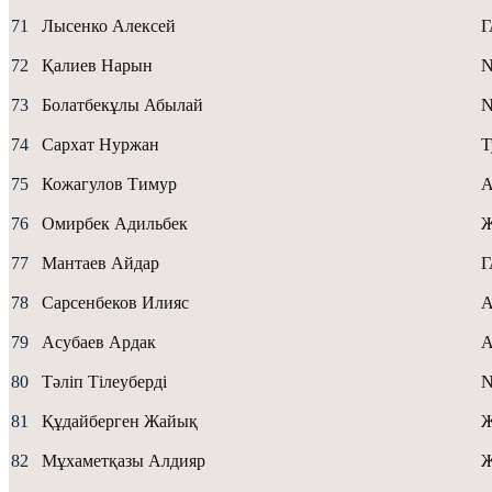
71
Лысенко Алексей
72
Қалиев Нарын
73
Болатбекұлы Абылай
74
Сархат Нуржан
Т
75
Кожагулов Тимур
A
76
Омирбек Адильбек
77
Мантаев Айдар
78
Сарсенбеков Илияс
А
79
Асубаев Ардак
А
80
Тәліп Тілеуберді
N
81
Құдайберген Жайық
Ж
82
Мұхаметқазы Алдияр
Ж