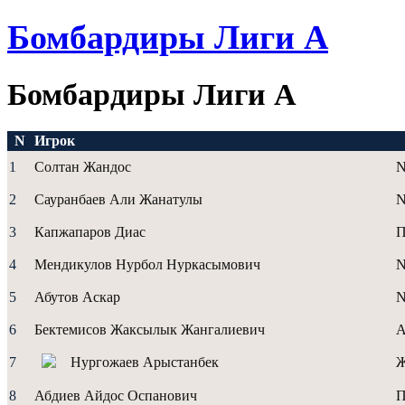
Бомбардиры Лиги А
Бомбардиры Лиги А
N
Игрок
1
Солтан Жандос
N
2
Сауранбаев Али Жанатулы
3
Капжапаров Диас
4
Мендикулов Нурбол Нуркасымович
5
Абутов Аскар
6
Бектемисов Жаксылык Жангалиевич
A
7
Нургожаев Арыстанбек
8
Абдиев Айдос Оспанович