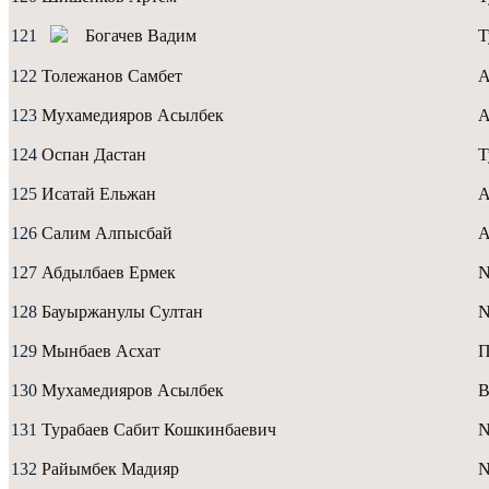
121
Богачев Вадим
Т
122
Толежанов Самбет
А
123
Мухамедияров Асылбек
А
124
Оспан Дастан
Т
125
Исатай Ельжан
А
126
Салим Алпысбай
А
127
Абдылбаев Ермек
N
128
Бауыржанулы Султан
N
129
Мынбаев Асхат
130
Мухамедияров Асылбек
B
131
Турабаев Сабит Кошкинбаевич
132
Райымбек Мадияр
N