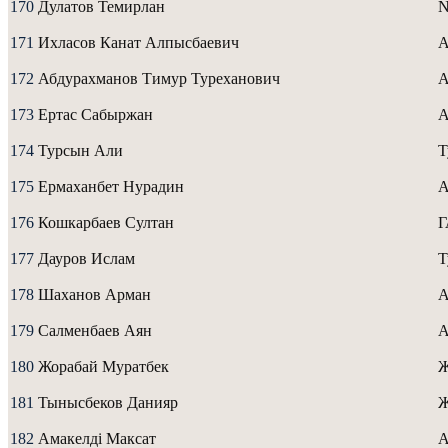
170
Дулатов Темирлан
N
171
Ихласов Канат Алпысбаевич
A
172
Абдурахманов Тимур Туреханович
A
173
Ертас Сабыржан
А
174
Турсын Али
Т
175
Ермаханбет Нурадин
А
176
Кошкарбаев Султан
177
Дауров Ислам
Т
178
Шаханов Арман
А
179
Салменбаев Аян
А
180
Жорабай Муратбек
181
Тынысбеков Данияр
Ж
182
Амакелді Максат
А