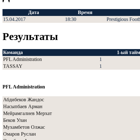
Дата
Время
15.04.2017
18:30
Prestigious Foot
Результаты
Команда
1-ый тай
PFL Administration
1
TASSAY
1
PFL Administration
Абдибеков Жандос
Насыпбаев Арман
Мейрамгалиев Мерхат
Беков Улан
Мухамбетов Олжас
Омаров Руслан