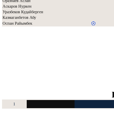
Оразбаев Аслан
Аскаров Нуркен
Уразбеков Кудайберген
Казмаганбетов Абу
Оспан Райымбек
1