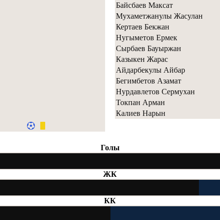
Байсбаев Максат
Мухаметжанулы Жасулан
Кертаев Бекжан
Нугыметов Ермек
Сырбаев Бауыржан
Казыкен Жарас
Айдарбекулы Айбар
Бегимбетов Азамат
Нурдавлетов Сермухан
Токпан Арман
Калиев Нарын
Голы
ЖК
КК