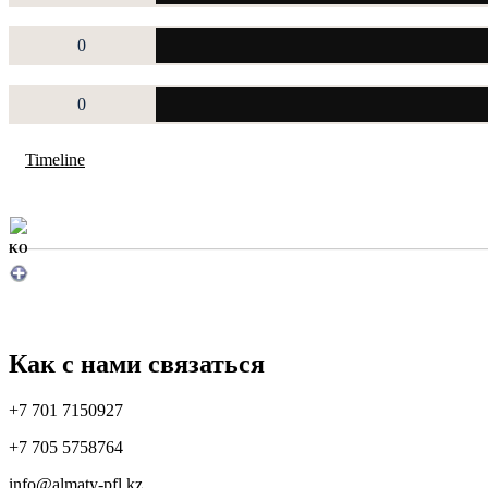
0
0
Timeline
KO
Как с нами связаться
+7 701 7150927
+7 705 5758764
info@almaty-pfl.kz