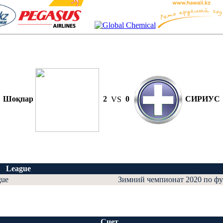
Шоқпар
2
VS
0
СИРИУС
League
gue
Зимний чемпионат 2020 по фу
Счет