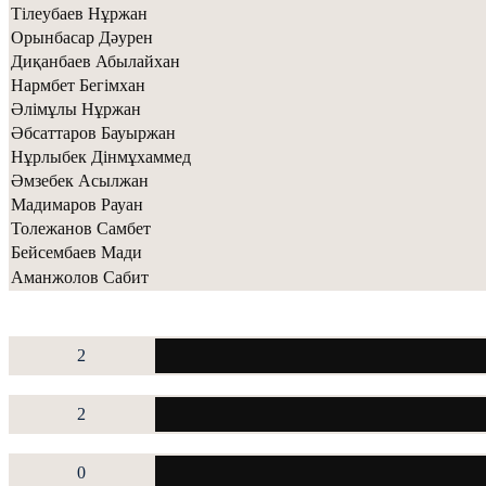
Тiлеубаев Нұржан
Орынбасар Дәурен
Диқанбаев Абылайхан
Нармбет Бегiмхан
Әлiмұлы Нұржан
Әбсаттаров Бауыржан
Нұрлыбек Дінмұхаммед
Әмзебек Асылжан
Мадимаров Рауан
Толежанов Самбет
Бейсембаев Мади
Аманжолов Сабит
2
2
0