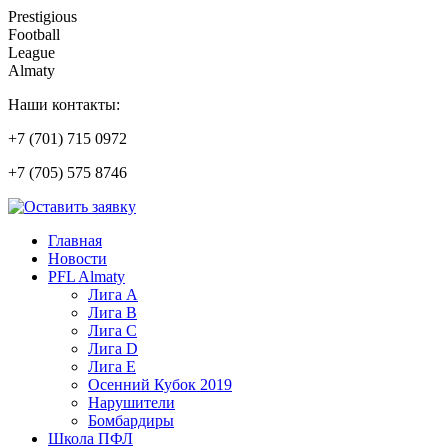
Prestigious
Football
League
Almaty
Наши контакты:
+7 (701) 715 0972
+7 (705) 575 8746
Главная
Новости
PFL Almaty
Лига A
Лига В
Лига С
Лига D
Лига Е
Осенний Кубок 2019
Нарушители
Бомбардиры
Школа ПФЛ