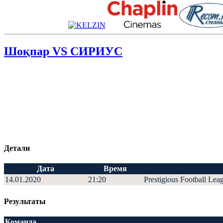
Шоқпар VS СИРИУС
Детали
Дата
Время
14.01.2020
21:20
Prestigious Football Lea
Результаты
Команда