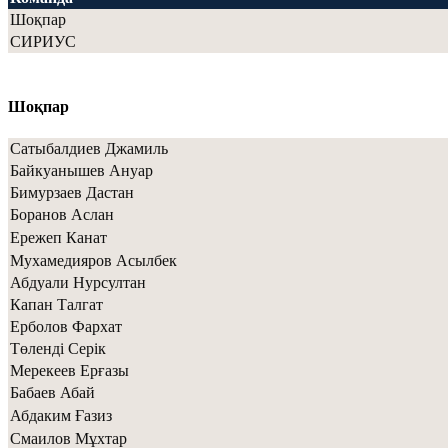
Шоқпар
СИРИУС
Шоқпар
Сатыбалдиев Джамиль
Байкуанышев Ануар
Бимурзаев Дастан
Боранов Аслан
Ережеп Канат
Мухамедияров Асылбек
Абдуали Нурсултан
Капан Талгат
Ерболов Фархат
Төленді Серік
Мерекеев Ерғазы
Бабаев Абай
Абдаким Ғазиз
Смаилов Мұхтар