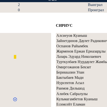
2
Выиграл
0
Проиграл
СИРИУС
Алсиеуов Куаныш
Зайнетдинов Даулет Радикови
Оспанов Райымбек
Жарменов Ержан Ерназарұлы
Лазарь Эдуард Николаевич
Турткулбаев Нурдаулет Жамб
Омиргожанов Бекзат
Берикказин Улан
Бактыбаев Мади
Нурсеитов Асыл
Раимов Дильшод
Алибек Сабралулы
Кульмагамбетов Куаныш
Есимсейт Еламан