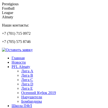
Prestigious
Football
League
Almaty
Наши контакты:
+7 (701) 715 0972
+7 (705) 575 8746
Главная
Новости
PFL Almaty
Лига A
Лига В
Лига С
Лига D
Лига Е
Осенний Кубок 2019
Нарушители
Бомбардиры
Школа ПФЛ