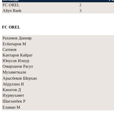
FC OREL
2
Altyn Bank
3
FC OREL
Рахимов Данияр
Есбатыров М
Сатеков
Кантаров Кайрат
Юнусов Илнур
Омарханов Расул
Мухаметкали
Арысбеков Шерхан
Абдуллин И
Канатов Д
Нурмухамет
Шыгынбек Р
Еламан М