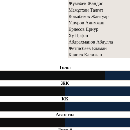
Жұмабек Жандос
Мамұтхан Талғат
Кожабеков Жантуар
Ушуров Алимжан
Ердесов Ернур
Ху Цэфэн
Абдрахманов Абдулла
Жетпісбаев Еламан
Калиев Калижан
Голы
ЖК
КК
Авто гол