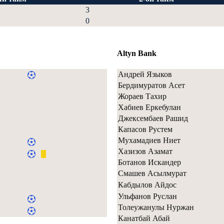
3
0
Altyn Bank
Андрей Языков
Бердимуратов Асет
Жораев Тахир
Хабиев Еркебулан
Джексембаев Рашид
Капасов Рустем
Мухамадиев Ниет
Хазизов Азамат
Ботанов Искандер
Смашев Асылмурат
Кабдылов Айдос
Ульфанов Руслан
Толеужанулы Нуржан
Канатбай Абай