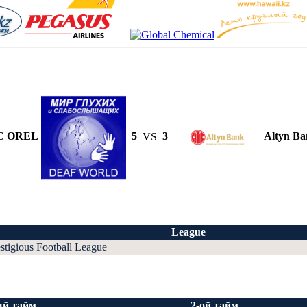
C OREL
5
VS
3
Altyn B
League
stigious Football League
ый тайм
2-ой тайм