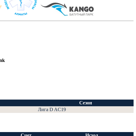
ank
Сезон
Лига D AC19
Счет
Исход