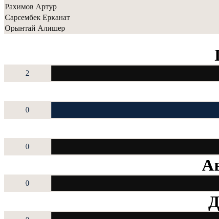
Рахимов Артур
Сарсембек Ерканат
Орынтай Алишер
2
0
0
Ав
0
Д