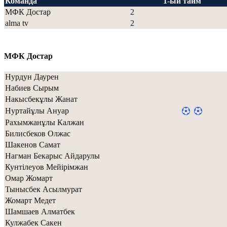
Команда
1-ый тайм
МФК Достар
2
alma tv
2
МФК Достар
Нурдун Даурен
Набиев Сырым
Накысбекұлы Жанат
Нуртайұлы Ануар
Рахымжанұлы Калжан
Билисбеков Олжас
Шакенов Самат
Нагман Бекарыс Айдарулы
Кунтiлеуов Мейiрiмжан
Омар Жомарт
Тынысбек Асылмурат
Жомарт Медет
Шамшаев Алматбек
Кулжабек Сакен