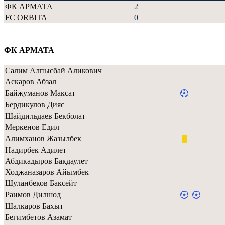
ФК АРМАТА
2
FC ORBITA
0
ФК АРМАТА
Салим Алпысбай Аликович
Аскаров Абзал
Байжуманов Максат
Бердикулов Дияс
Шайдильдаев Бекболат
Меркенов Едил
Алимханов Жазылбек
Надирбек Адилет
Абдикадыров Бакдаулет
Ходжаназаров Айымбек
Шуланбеков Баксейт
Раимов Дилшод
Шалкаров Бахыт
Бегимбетов Азамат