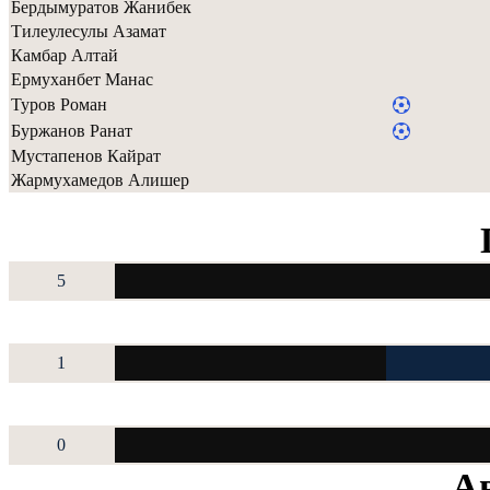
Бердымуратов Жанибек
Тилеулесулы Азамат
Камбар Алтай
Ермуханбет Манас
Туров Роман
Буржанов Ранат
Мустапенов Кайрат
Жармухамедов Алишер
5
1
0
Ав