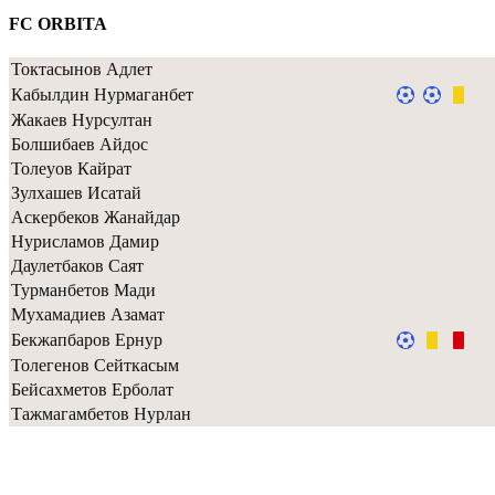
FC ORBITA
Токтасынов Адлет
Кабылдин Нурмаганбет
Жакаев Нурсултан
Болшибаев Айдос
Толеуов Кайрат
Зулхашев Исатай
Аскербеков Жанайдар
Нурисламов Дамир
Даулетбаков Саят
Турманбетов Мади
Мухамадиев Азамат
Бекжапбаров Ернур
Толегенов Сейткасым
Бейсахметов Ерболат
Тажмагамбетов Нурлан