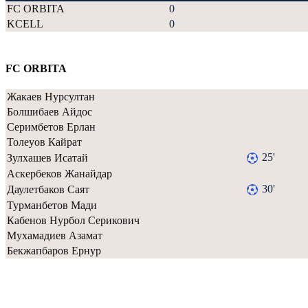
FC ORBITA
0
KCELL
0
FC ORBITA
Жакаев Нурсултан
Болшибаев Айдос
Серимбетов Ерлан
Толеуов Кайрат
25'
Зулхашев Исатай
Аскербеков Жанайдар
30'
Даулетбаков Саят
Турманбетов Мади
Кабенов Нурбол Серикович
Мухамадиев Азамат
Бекжапбаров Ернур