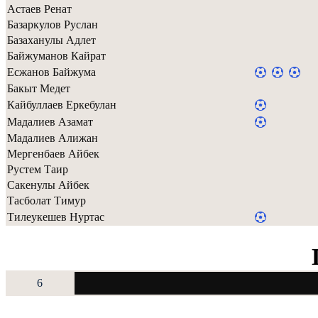
Астаев Ренат
Базаркулов Руслан
Базаханулы Адлет
Байжуманов Кайрат
Есжанов Байжума
Бакыт Медет
Кайбуллаев Еркебулан
Мадалиев Азамат
Мадалиев Алижан
Мергенбаев Айбек
Рустем Таир
Сакенулы Айбек
Тасболат Тимур
Тилеукешев Нуртас
6