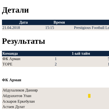
Детали
Дата
Время
21.04.2018
15:15
Prestigious Football L
Результаты
Команда
1-ый тайм
ФК Арман
1
ТОРЕ
2
ФК Арман
Абдухаликов Данияр
Абдуахитов Улан
Аскаров Еркебулан
Астаев Дулат