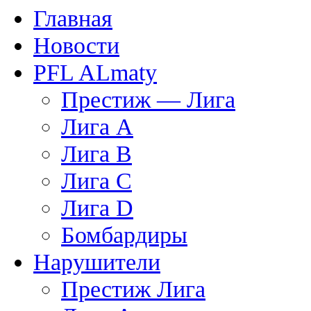
Главная
Новости
PFL ALmaty
Престиж — Лига
Лига A
Лига B
Лига C
Лига D
Бомбардиры
Нарушители
Престиж Лига