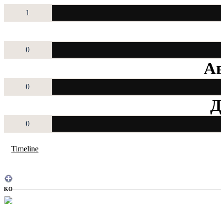
1
0
Ав
0
Д
0
Timeline
KO