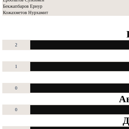
Бекжапбаров Ернур
Кожахметов Нурхамит
2
1
0
Ав
0
Д