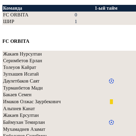
Команда
1-ый тайм
FC ORBITA
0
ШИР
1
FC ORBITA
Жакаев Нурсултан
Серимбетов Ерлан
Толеуов Кайрат
Зулхашев Исатай
Даулетбаков Саят
Турманбетов Мади
Бакаев Семен
Имаков Олжас Заурбекович
Альпиев Канат
Жакаев Ерсултан
Баймухан Темирлан
Мухамадиев Азамат
Ерболатов Сулеймен