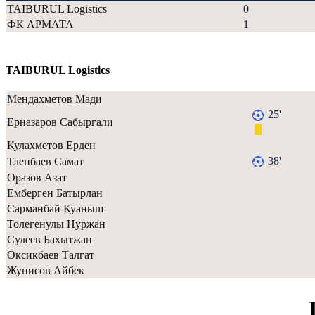
TAIBURUL Logistics
0
ФК АРМАТА
1
TAIBURUL Logistics
Мендахметов Мади
25'
Ерназаров Сабыргали
Кулахметов Ерден
38'
Тлепбаев Самат
Оразов Азат
Емберген Батырлан
Сарманбай Куаныш
Толегенулы Нуржан
Сулеев Бахытжан
Оксикбаев Талгат
Жунисов Айбек