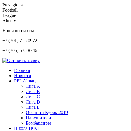
Prestigious
Football
League
Almaty
Наши контакты:
+7 (701) 715 0972
+7 (705) 575 8746
Главная
Новости
PFL Almaty
Лига A
Лига В
Лига С
Лига D
Лига Е
Осенний Кубок 2019
Нарушители
Бомбардиры
Школа ПФЛ