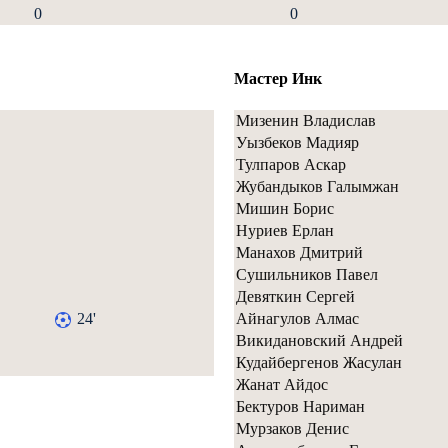
0
0
Мастер Инк
Мизенин Владислав
Уызбеков Мадияр
Тулпаров Аскар
Жубандыков Галымжан
Мишин Борис
Нуриев Ерлан
Манахов Дмитрий
Сушильников Павел
Девяткин Сергей
24'
Айнагулов Алмас
Викидановский Андрей
Кудайбергенов Жасулан
Жанат Айдос
Бектуров Нариман
Мурзаков Денис