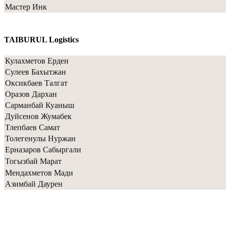
Мастер Инк
TAIBURUL Logistics
Кулахметов Ерден
Сулеев Бахытжан
Оксикбаев Талгат
Оразов Дархан
Сарманбай Куаныш
Дуйсенов Жумабек
Тлепбаев Самат
Толегенулы Нуржан
Ерназаров Сабыргали
Тогызбай Марат
Мендахметов Мади
Азимбай Даурен