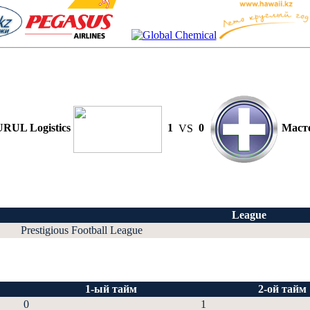
RUL Logistics
1
VS
0
Маст
League
Prestigious Football League
1-ый тайм
2-ой тайм
0
1