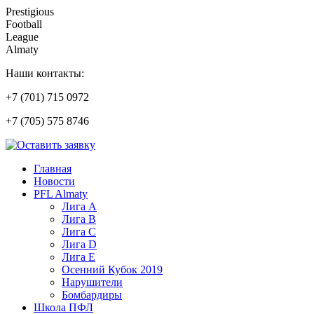
Prestigious
Football
League
Almaty
Наши контакты:
+7 (701) 715 0972
+7 (705) 575 8746
Главная
Новости
PFL Almaty
Лига A
Лига В
Лига С
Лига D
Лига Е
Осенний Кубок 2019
Нарушители
Бомбардиры
Школа ПФЛ