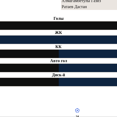
Алмагамбетулы Газиз
Ратаев Дастан
Голы
ЖК
КК
Авто гол
Диск-й
24