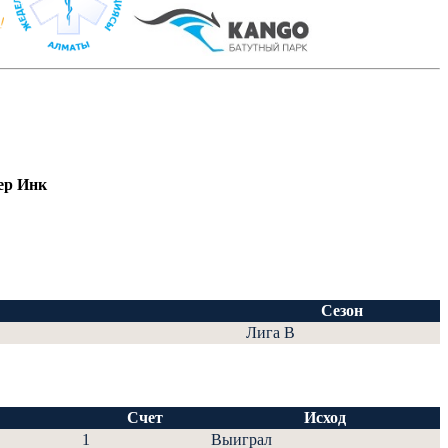
ер Инк
Сезон
Лига В
Счет
Исход
1
Выиграл