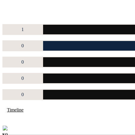
1
0
0
0
0
Timeline
KO